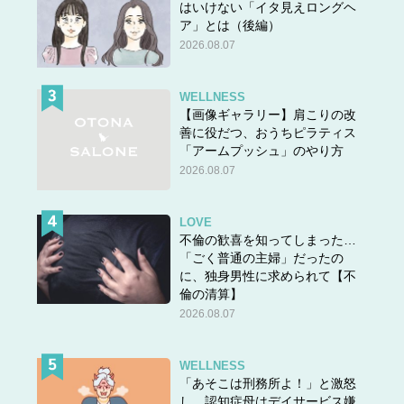
はいけない「イタ見えロングヘ
ア」とは（後編）
2026.08.07
WELLNESS
【画像ギャラリー】肩こりの改
善に役だつ、おうちピラティス
「アームプッシュ」のやり方
2026.08.07
LOVE
不倫の歓喜を知ってしまった…
「ごく普通の主婦」だったの
に、独身男性に求められて【不
倫の清算】
2026.08.07
WELLNESS
「あそこは刑務所よ！」と激怒
し、認知症母はデイサービス嫌