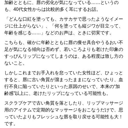
加齢とともに、唇の劣化が気になっている……というの
も、40代女性からは比較的多く耳にするお話。
「どんな口紅を塗っても、カサカサで思ったようなイメー
ジに仕上がらない」、「何を塗っても縦ジワが目立って、
年齢を感じる……」などのお声は、ときに切実です。
こちらも、確かに年齢とともに唇の痩せ具合やうるおい不
足が気になる傾向は否めず、若いころよりも老けた印象の
すっぴんリップになってしまうのは、ある程度は致し方の
ないこと。
しかしこれまでお手入れを怠っていた女性ほど、ひょっと
すると、唇に古い角質が溜まったままになっていたり、血
行不良に陥っていたりといった原因のせいで、本来の“加
齢感”以上に、老けたリップになっている可能性も。
スクラブケアで古い角質を落としたり、リップマッサージ
用のアイテムで定期的なマッサージをおこなうだけで、思
っていたよりもフレッシュな唇を取り戻せる可能性も大！
です。