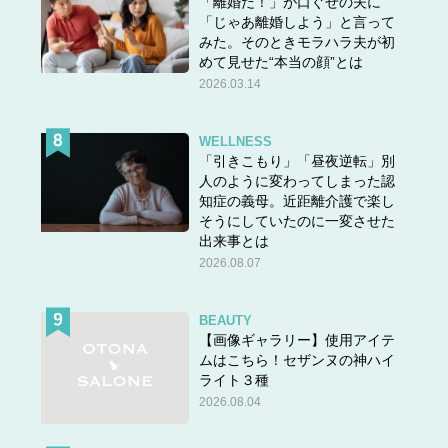
「離婚だ！」が口ぐせの夫に
「じゃあ離婚しよう」と言って
みた。そのときモラハラ夫が初
めて見せた“本当の顔”とは
2026.03.14
WELLNESS
「引きこもり」「昼夜逆転」別
人のように変わってしまった認
知症の義母。近距離介護で楽し
そうにしていたのに一変させた
出来事とは
2026.08.07
BEAUTY
【画像ギャラリー】使用アイテ
ムはこちら！セザンヌの神ハイ
ライト３種
2026.08.04