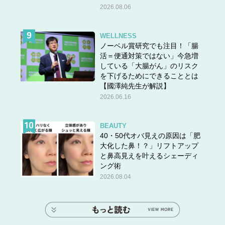
2026.08.06
WELLNESS
ノーベル賞研究でも注目！「腸
活＝便通対策ではない」今急増
している「大腸がん」のリスク
を下げるためにできることとは
【國澤純先生が解説】
2026.06.16
BEAUTY
40・50代オバ見えの原因は「肥
大化した鼻！？」リフトアップ
と鼻高見えを叶えるシェーディ
ング術
2026.08.04