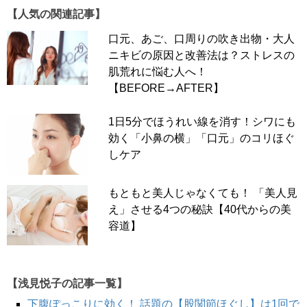
【人気の関連記事】
口元、あご、口周りの吹き出物・大人
ニキビの原因と改善法は？ストレスの
肌荒れに悩む人へ！
【BEFORE→AFTER】
1日5分でほうれい線を消す！シワにも
効く「小鼻の横」「口元」のコリほぐ
しケア
もともと美人じゃなくても！ 「美人見
え」させる4つの秘訣【40代からの美
容道】
【浅見悦子の記事一覧】
下腹ぽっこりに効く！ 話題の【股関節ほぐし】は1回で