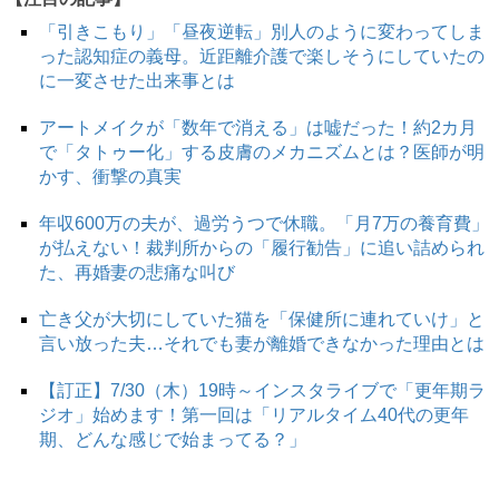
「引きこもり」「昼夜逆転」別人のように変わってしま
った認知症の義母。近距離介護で楽しそうにしていたの
に一変させた出来事とは
アートメイクが「数年で消える」は嘘だった！約2カ月
で「タトゥー化」する皮膚のメカニズムとは？医師が明
かす、衝撃の真実
年収600万の夫が、過労うつで休職。「月7万の養育費」
が払えない！裁判所からの「履行勧告」に追い詰められ
た、再婚妻の悲痛な叫び
亡き父が大切にしていた猫を「保健所に連れていけ」と
言い放った夫…それでも妻が離婚できなかった理由とは
【訂正】7/30（木）19時～インスタライブで「更年期ラ
ジオ」始めます！第一回は「リアルタイム40代の更年
期、どんな感じで始まってる？」