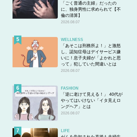
「ごく普通の主婦」だったの
に、独身男性に求められて【不
倫の清算】
2026.08.07
WELLNESS
「あそこは刑務所よ！」と激怒
し、認知症母はデイサービス嫌
いに！息子夫婦が「よかれと思
って」犯していた間違いとは
2026.08.07
FASHION
「逆に老けて見える！」 40代が
やってはいけない「イタ見えロ
ングヘア」とは
2026.08.07
LIFE
がんを告知された直後も夫婦生