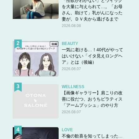
「性欲がわかない」とウイッグ
を大量に与えられて…。「お母
さん、助けて」乳がんになった
妻が、ＤＶ夫から逃げるまで
2026.08.08
BEAUTY
一気に老ける…！40代がやって
はいけない「イタ見えロングヘ
ア」とは（後編）
2026.08.07
WELLNESS
【画像ギャラリー】肩こりの改
善に役だつ、おうちピラティス
「アームプッシュ」のやり方
2026.08.07
LOVE
不倫の歓喜を知ってしまった…