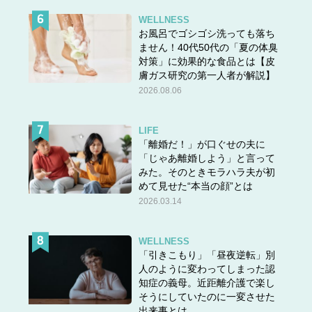
WELLNESS
お風呂でゴシゴシ洗っても落ち
ません！40代50代の「夏の体臭
対策」に効果的な食品とは【皮
膚ガス研究の第一人者が解説】
2026.08.06
LIFE
「離婚だ！」が口ぐせの夫に
「じゃあ離婚しよう」と言って
みた。そのときモラハラ夫が初
めて見せた“本当の顔”とは
2026.03.14
WELLNESS
「引きこもり」「昼夜逆転」別
人のように変わってしまった認
知症の義母。近距離介護で楽し
そうにしていたのに一変させた
出来事とは