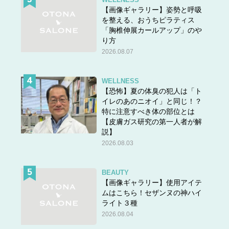
【画像ギャラリー】姿勢と呼吸
を整える、おうちピラティス
「胸椎伸展カールアップ」のや
り方
2026.08.07
WELLNESS
【恐怖】夏の体臭の犯人は「ト
イレのあのニオイ」と同じ！？
特に注意すべき体の部位とは
【皮膚ガス研究の第一人者が解
説】
2026.08.03
BEAUTY
【画像ギャラリー】使用アイテ
ムはこちら！セザンヌの神ハイ
ライト３種
2026.08.04