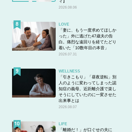
ィ】
2026.08.06
LOVE
「妻に、もう一度求めてほしか
った」外に逃げた47歳夫の告
白。痛烈な遠回りを経てたどり
着いた「10数年目の本音」
2026.07.31
WELLNESS
「引きこもり」「昼夜逆転」別
人のように変わってしまった認
知症の義母。近距離介護で楽し
そうにしていたのに一変させた
出来事とは
2026.08.07
LIFE
「離婚だ！」が口ぐせの夫に