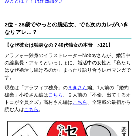
み方とは？！ ほか熟語3つ
2位・28歳でやっとの脱処女、でも次のカレがいき
なりアレ…？
【なぜ彼女は独身なの？40代独女の本音 ♯121】
アラフォー独身のイラストレーターNobbyさんが、婚活中
の編集長・アサミといっしょに、婚活中の女性と「私たち
はなぜ婚活し続けるのか」まったり語り合うレポマンガで
す。
現在は「アラフィフ独身」の
まきさん
編。1人前の「婚約
破棄」小松さん編は
こちら
、２人前の「不倫、出てくるオ
トコが全員クズ」高村さん編は
こちら
、全連載の最初から
読む人は
こちら
。