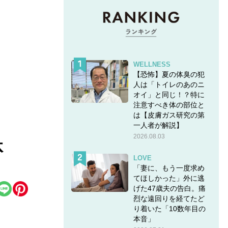
WELLNESS
【恐怖】夏の体臭の犯
人は「トイレのあのニ
オイ」と同じ！？特に
注意すべき体の部位と
は【皮膚ガス研究の第
一人者が解説】
2026.08.03
体
LOVE
「妻に、もう一度求め
てほしかった」外に逃
げた47歳夫の告白。痛
烈な遠回りを経てたど
り着いた「10数年目の
本音」