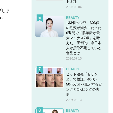
ト３種
2026.08.04
プしま
も。
BEAUTY
133個のシワ、303個
の毛穴が減少！たった
6週間で「肌年齢が最
大マイナス7歳」を叶
えた。圧倒的に今日本
人が摂取不足している
食品とは
2026.07.15
BEAUTY
ヒット連発「セザン
ヌ」で検証。40代・
50代がオバ見えするピ
ンクとOKピンクの実
例
2026.03.13
BEAUTY