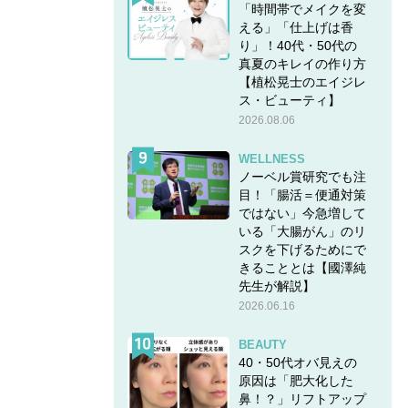
「時間帯でメイクを変
える」「仕上げは香
り」！40代・50代の
真夏のキレイの作り方
【植松晃士のエイジレ
ス・ビューティ】
2026.08.06
WELLNESS
ノーベル賞研究でも注
目！「腸活＝便通対策
ではない」今急増して
いる「大腸がん」のリ
スクを下げるためにで
きることとは【國澤純
先生が解説】
2026.06.16
BEAUTY
40・50代オバ見えの
原因は「肥大化した
鼻！？」リフトアップ