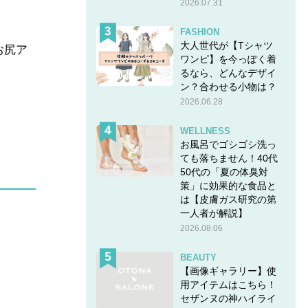
2026.07.31
FASHION
大人世代が【Tシャツ
お尻ア
ワンピ】を今っぽく着
るなら、どんなデザイ
ン？合わせる小物は？
2026.06.28
WELLNESS
お風呂でゴシゴシ洗っ
ても落ちません！40代
50代の「夏の体臭対
策」に効果的な食品と
は【皮膚ガス研究の第
一人者が解説】
2026.08.06
BEAUTY
【画像ギャラリー】使
用アイテムはこちら！
セザンヌの神ハイライ