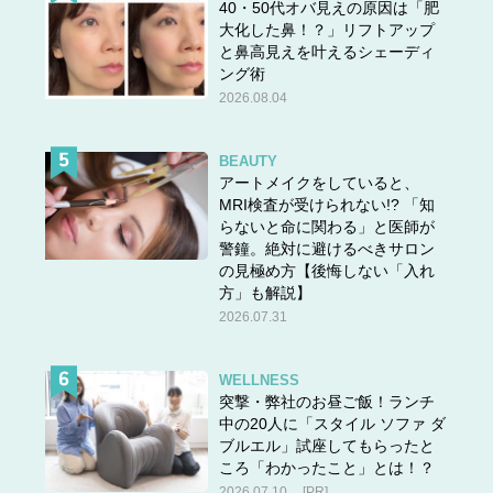
40・50代オバ見えの原因は「肥
大化した鼻！？」リフトアップ
と鼻高見えを叶えるシェーディ
ング術
2026.08.04
BEAUTY
アートメイクをしていると、
MRI検査が受けられない!? 「知
らないと命に関わる」と医師が
警鐘。絶対に避けるべきサロン
の見極め方【後悔しない「入れ
方」も解説】
2026.07.31
WELLNESS
突撃・弊社のお昼ご飯！ランチ
中の20人に「スタイル ソファ ダ
ブルエル」試座してもらったと
ころ「わかったこと」とは！？
2026.07.10
[PR]