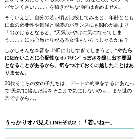
バサンくさい……」を招きがちな傾向は否めません。
そういえば、自分の若い頃と比較してみると、年齢ととも
に傘の必要性や気候と服装のバランスにも関心が高まり
「出かけるとなると、“天気”がやけに気になってしま
う……」にお心当たりがある女性もいらっしゃるかも？
しかしそんな本音をLINEに出しすぎてしまうと、
“やたら
に細かいことに心配性なオバサン”っぽさを醸し出す要因
となることがあるから、気をつけておくに越したことはあ
りません。
20代そこらの女の子たちは、デートの約束をするにあたっ
て“天気”に絡んだ話をそこまで気にしないのも、また世の
常ですから…。
うっかりオバ見えLINEその2：「若いねー」