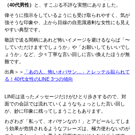
（40代男性）
と、すこぶる不評な実態にありました。
偉そうに指示をしているようにも受け取られやすく、気が
強そうな印象や、上から目線の自意識過剰な女性にも見え
やすい典型です。
敬語で送る間柄にあれど怖いイメージを避けるならば「〜
していただけますでしょうか」や「お願いしてもいいでし
ょうか」など、少々丁寧な言い回しに言い換えたほうが無
難です。
出典＞＞
「あの人、怖いオバサン…」とレッテル貼られて
る！40代女性のLINE 3つの傾向
LINEは送ったメッセージだけがひとり歩きするので、対
面での会話では流れていくようなちょっとした言い回し
が、妙に印象に残ってしまうこともあります。
わざわざ「私って、オバサンなの！」とアピールしてしま
う効果が危惧されるようなフレーズは、極力使わないのが