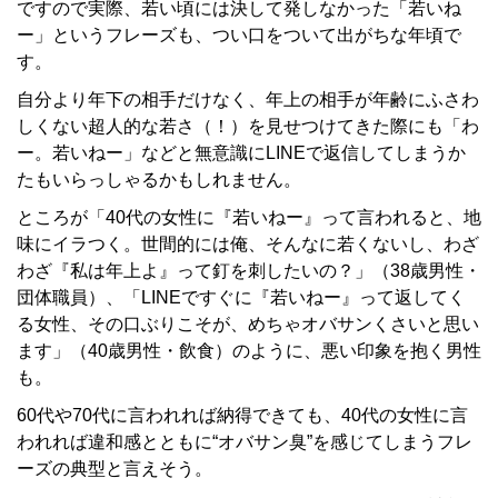
ですので実際、若い頃には決して発しなかった「若いね
ー」というフレーズも、つい口をついて出がちな年頃で
す。
自分より年下の相手だけなく、年上の相手が年齢にふさわ
しくない超人的な若さ（！）を見せつけてきた際にも「わ
ー。若いねー」などと無意識にLINEで返信してしまうか
たもいらっしゃるかもしれません。
ところが「40代の女性に『若いねー』って言われると、地
味にイラつく。世間的には俺、そんなに若くないし、わざ
わざ『私は年上よ』って釘を刺したいの？」（38歳男性・
団体職員）、「LINEですぐに『若いねー』って返してく
る女性、その口ぶりこそが、めちゃオバサンくさいと思い
ます」（40歳男性・飲食）のように、悪い印象を抱く男性
も。
60代や70代に言われれば納得できても、40代の女性に言
われれば違和感とともに“オバサン臭”を感じてしまうフレ
ーズの典型と言えそう。