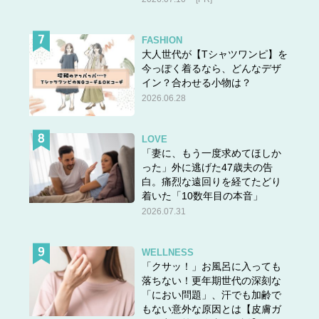
FASHION
大人世代が【Tシャツワンピ】を
今っぽく着るなら、どんなデザ
イン？合わせる小物は？
2026.06.28
LOVE
「妻に、もう一度求めてほしか
った」外に逃げた47歳夫の告
白。痛烈な遠回りを経てたどり
着いた「10数年目の本音」
2026.07.31
WELLNESS
「クサッ！」お風呂に入っても
落ちない！更年期世代の深刻な
「におい問題」、汗でも加齢で
もない意外な原因とは【皮膚ガ