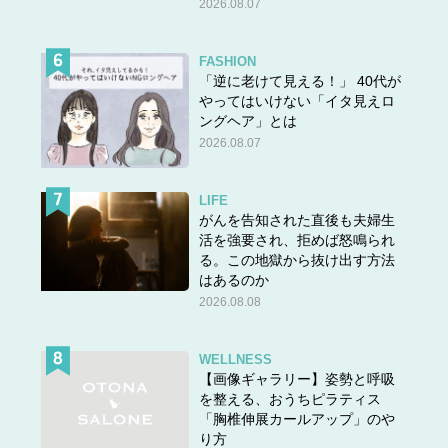
2026.08.07
FASHION
「逆に老けて見える！」 40代が
やってはいけない「イタ見えロ
ングヘア」とは
2026.08.07
LIFE
がんを告知された直後も夫婦生
活を強要され、拒めば怒鳴られ
る。この地獄から抜け出す方法
はあるのか
2026.08.08
WELLNESS
【画像ギャラリー】姿勢と呼吸
を整える、おうちピラティス
「胸椎伸展カールアップ」のや
り方