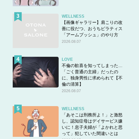
WELLNESS
【画像ギャラリー】肩こりの改
善に役だつ、おうちピラティス
「アームプッシュ」のやり方
2026.08.07
LOVE
不倫の歓喜を知ってしまった…
「ごく普通の主婦」だったの
に、独身男性に求められて【不
倫の清算】
2026.08.07
WELLNESS
「あそこは刑務所よ！」と激怒
し、認知症母はデイサービス嫌
いに！息子夫婦が「よかれと思
って」犯していた間違いとは