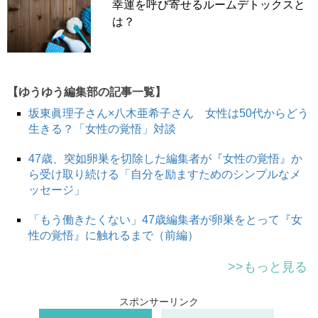
幸運を呼び寄せるルームデトックスと
は？
【ゆうゆう編集部の記事一覧】
坂東眞理子さん×八木亜希子さん 女性は50代からどう
生きる？「女性の覚悟」対談
47歳、突如卵巣を切除した編集者が『女性の覚悟』か
ら受け取り続ける「自分を励ますためのシンプルなメ
ッセージ」
「もう働きたくない」47歳編集者が卵巣をとって『女
性の覚悟』に触れるまで（前編）
>>もっと見る
スポンサーリンク