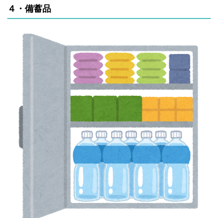
４・備蓄品