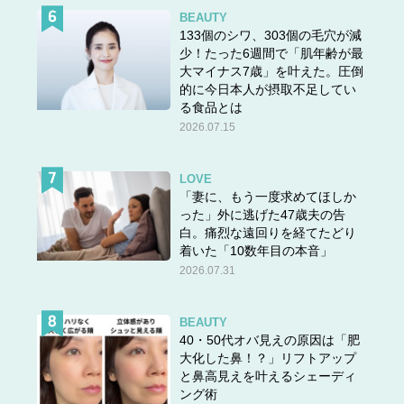
BEAUTY
133個のシワ、303個の毛穴が減
少！たった6週間で「肌年齢が最
大マイナス7歳」を叶えた。圧倒
的に今日本人が摂取不足してい
る食品とは
2026.07.15
LOVE
「妻に、もう一度求めてほしか
った」外に逃げた47歳夫の告
白。痛烈な遠回りを経てたどり
着いた「10数年目の本音」
2026.07.31
BEAUTY
40・50代オバ見えの原因は「肥
大化した鼻！？」リフトアップ
と鼻高見えを叶えるシェーディ
ング術