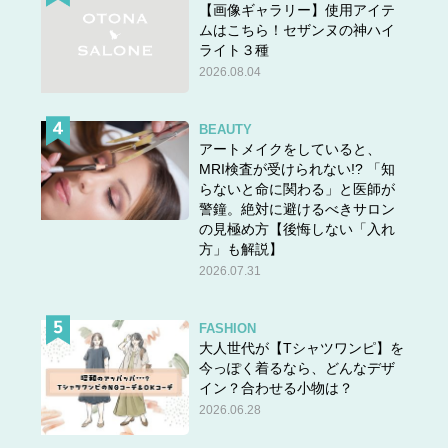
【画像ギャラリー】使用アイテ
ムはこちら！セザンヌの神ハイ
ライト３種
2026.08.04
BEAUTY
アートメイクをしていると、
MRI検査が受けられない!? 「知
らないと命に関わる」と医師が
警鐘。絶対に避けるべきサロン
の見極め方【後悔しない「入れ
方」も解説】
2026.07.31
FASHION
大人世代が【Tシャツワンピ】を
今っぽく着るなら、どんなデザ
イン？合わせる小物は？
2026.06.28