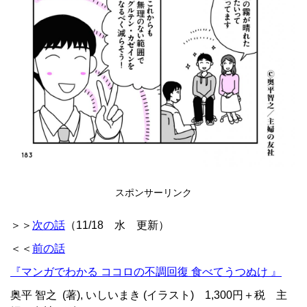
スポンサーリンク
＞＞
次の話
（11/18 水 更新）
＜＜
前の話
『マンガでわかる ココロの不調回復 食べてうつぬけ
』
奥平 智之
(著),
いしいまき
(イラスト) 1,300円＋税 主