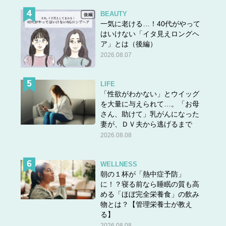
BEAUTY
一気に老ける…！40代がやって
はいけない「イタ見えロングヘ
ア」とは（後編）
2026.08.07
LIFE
「性欲がわかない」とウイッグ
を大量に与えられて…。「お母
さん、助けて」乳がんになった
妻が、ＤＶ夫から逃げるまで
2026.08.08
WELLNESS
朝の１杯が「熱中症予防」
に！？寝る前なら睡眠の質も高
める「ほぼ完全栄養食」の飲み
物とは？【管理栄養士が教え
る】
2026.08.08