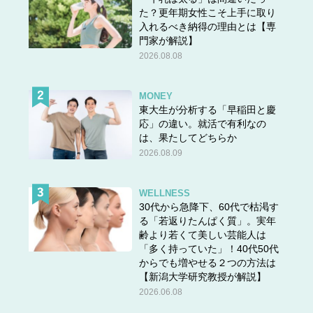
た？更年期女性こそ上手に取り
入れるべき納得の理由とは【専
門家が解説】
2026.08.08
MONEY
東大生が分析する「早稲田と慶
応」の違い。就活で有利なの
は、果たしてどちらか
2026.08.09
WELLNESS
30代から急降下、60代で枯渇す
る「若返りたんぱく質」。実年
齢より若くて美しい芸能人は
「多く持っていた」！40代50代
からでも増やせる２つの方法は
【新潟大学研究教授が解説】
2026.06.08