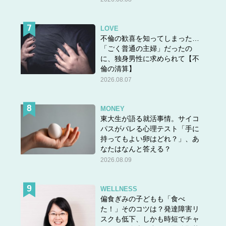
LOVE
不倫の歓喜を知ってしまった…
「ごく普通の主婦」だったの
に、独身男性に求められて【不
倫の清算】
2026.08.07
MONEY
東大生が語る就活事情。サイコ
パスがバレる心理テスト「手に
持ってもよい卵はどれ？」、あ
なたはなんと答える？
2026.08.09
WELLNESS
偏食ぎみの子どもも「食べ
た！」そのコツは？発達障害リ
スクも低下、しかも時短でチャ