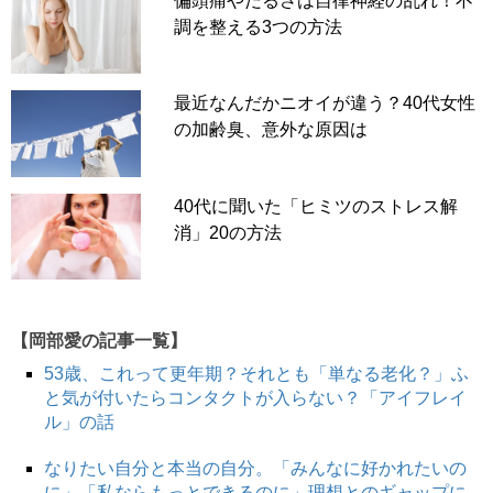
偏頭痛やだるさは自律神経の乱れ！不
調を整える3つの方法
最近なんだかニオイが違う？40代女性
の加齢臭、意外な原因は
40代に聞いた「ヒミツのストレス解
消」20の方法
【岡部愛の記事一覧】
53歳、これって更年期？それとも「単なる老化？」ふ
と気が付いたらコンタクトが入らない？「アイフレイ
ル」の話
なりたい自分と本当の自分。「みんなに好かれたいの
に」「私ならもっとできるのに」理想とのギャップに