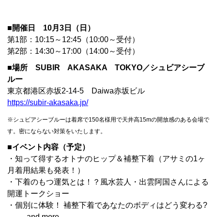
■開催日 10月3日（日）
第1部：10:15～12:45（10:00～受付）
第2部：14:30～17:00（14:00～受付）
■場所 SUBIR AKASAKA TOKYO／シュビアシーブ
ルー
東京都港区赤坂2-14-5 Daiwa赤坂ビル
https://subir-akasaka.jp/
※シュビアシーブルーは着席で150名様用で天井高15mの開放感のある会場で
す。密にならない対策をいたします。
■イベント内容（予定）
・知って得するオトナのヒップ＆補整下着（アサミの1ヶ
月着用結果も発表！）
・下着のもつ運気とは！？風水芸人・出雲阿国さん
に
よる
開運トークショー
・個別に体験！ 補整下着であなたのボディはどう変わる?
…and more