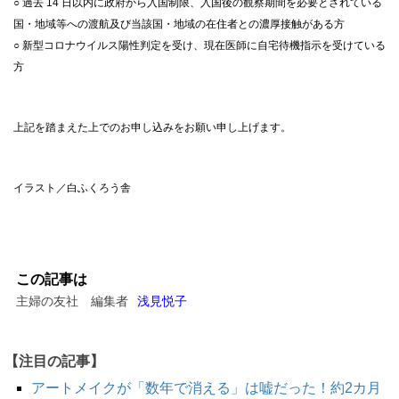
○ 過去 14 日以内に政府から入国制限、入国後の観察期間を必要とされている
国・地域等への渡航及び当該国・地域の在住者との濃厚接触がある方
○ 新型コロナウイルス陽性判定を受け、現在医師に自宅待機指示を受けている
方
上記を踏まえた上でのお申し込みをお願い申し上げます。
イラスト／白ふくろう舎
この記事は
主婦の友社 編集者
浅見悦子
【注目の記事】
アートメイクが「数年で消える」は嘘だった！約2カ月