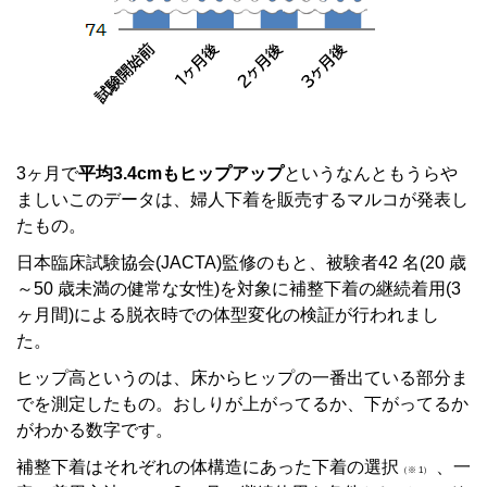
3ヶ月で
平均3.4cmもヒップアップ
というなんともうらや
ましいこのデータは、婦人下着を販売するマルコが発表し
たもの。
日本臨床試験協会(JACTA)監修のもと、被験者42 名(20 歳
～50 歳未満の健常な女性)を対象に補整下着の継続着用(3
ヶ月間)による脱衣時での体型変化の検証が行われまし
た。
ヒップ高というのは、床からヒップの一番出ている部分ま
でを測定したもの。おしりが上がってるか、下がってるか
がわかる数字です。
補整下着はそれぞれの体構造にあった下着の選択
、一
（※ 1）