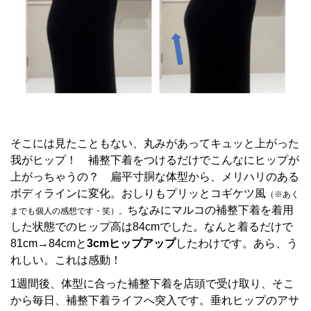
そこには見たこともない、丸みがあってキュッと上がった
我がヒップ！ 補整下着をつけるだけでこんなにヒップが
上がっちゃうの？ 扁平寸胴な体型から、メリハリのある
ボディラインに変化。おしりもプリッとコギケツ風
（※あく
ちなみにマルコの補整下着を着用
までも個人の感想です・笑）。
した状態でのヒップ高は84
cmでした。なんと着るだけで
81cm→84cmと
3cm
ヒ
ップアップ
したわけです。あら、う
れしい。これは感動！
1週間後、体型に合った補整下着を店頭で受け取り、そこ
から毎日、補整下着ライフへ突入です。垂れヒップのアサ