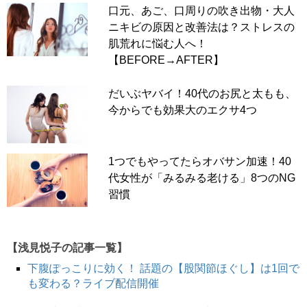
口元、あご、口周りの吹き出物・大人
ニキビの原因と改善法は？ストレスの
肌荒れに悩む人へ！
【BEFORE→AFTER】
だいぶヤバイ！40代のお尻と太もも、
今からでも効果大のエクサ4つ
1つでもやってたらオバサン加速！40
代女性が「みるみる老ける」8つのNG
習慣
【浅見悦子の記事一覧】
下腹ぽっこりに効く！ 話題の【股関節ほぐし】は1回で
も変わる？ライブ配信開催