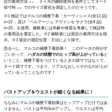
定の着用方法
、3 ヶ月の継続使用を条件としてヌード
（※ 2）
採寸時
でのサイズ変化を測定したのだそうです。
（※3）
※1 検証ではマルコの補整下着「カーヴィシャス(全12 品)
n=22 」及び「ベルアージュ アヴァンセ サクラ(全9 品)
n=20」を使用。被験者には年齢や体質を考慮して検証時
の着用品を選定した。※2 被験者には規定の着用方法を指
示。※3 規定の測定位置・方法により採寸。
恐るべし、マルコの補整下着効果！ このデータの何がす
ごいかって、
ハダカの状態でのヒップ高が上がっている
と
いうこと。補整下着をつけているときの採寸ではなくて、
ヌード採寸です。つまり、リアルなおしりそのものが上が
っているってことなのです！
バストアップ＆ウエストが細くなる結果に！
ちなみにマルコの補整下着効果はヒップアップだけではあ
りません。バストは平均3cmアップし、ウエストは平均