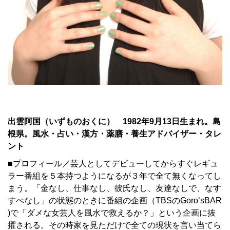
出雲阿国（いずものおくに） 1982年9月13日生まれ。島
根県。風水・占い・漢方・薬膳・養生アドバイザー・タレ
ント
■プロフィール／芸人としてデビューしてからすぐレギュ
ラー番組を５本持つようになるが３年で全て無くなってし
まう。「金なし、仕事なし、彼氏なし、友達なしで、なす
すべなし」の状態のときに番組の企画（TBSのGoro’sBAR
)で「ダメな女芸人を風水で救えるか？」という企画に抜
擢される。その時家を見ただけで全ての現状を言い当てら