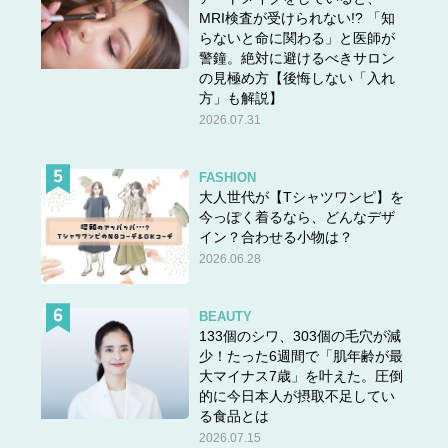
MRI検査が受けられない!? 「知
らないと命に関わる」と医師が
警鐘。絶対に避けるべきサロン
の見極め方【後悔しない「入れ
方」も解説】
2026.07.31
FASHION
大人世代が【Tシャツワンピ】を
今っぽく着るなら、どんなデザ
イン？合わせる小物は？
2026.06.28
BEAUTY
133個のシワ、303個の毛穴が減
少！たった6週間で「肌年齢が最
大マイナス7歳」を叶えた。圧倒
的に今日本人が摂取不足してい
る食品とは
2026.07.15