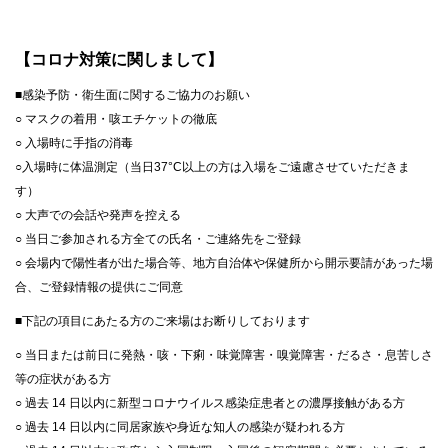
【コロナ対策に関しまして】
■感染予防・衛生面に関するご協力のお願い
○ マスクの着用・咳エチケットの徹底
○ 入場時に手指の消毒
○入場時に体温測定（当日37°C以上の方は入場をご遠慮させていただきま
す）
○ 大声での会話や発声を控える
○ 当日ご参加される方全ての氏名・ご連絡先をご登録
○ 会場内で陽性者が出た場合等、地方自治体や保健所から開示要請があった場
合、ご登録情報の提供にご同意
■下記の項目にあたる方のご来場はお断りしております
○ 当日または前日に発熱・咳・下痢・味覚障害・嗅覚障害・だるさ・息苦しさ
等の症状がある方
○ 過去 14 日以内に新型コロナウイルス感染症患者との濃厚接触がある方
○ 過去 14 日以内に同居家族や身近な知人の感染が疑われる方