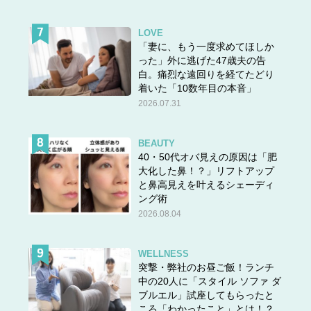
LOVE
「妻に、もう一度求めてほしか
った」外に逃げた47歳夫の告
白。痛烈な遠回りを経てたどり
着いた「10数年目の本音」
2026.07.31
BEAUTY
40・50代オバ見えの原因は「肥
大化した鼻！？」リフトアップ
と鼻高見えを叶えるシェーディ
ング術
2026.08.04
WELLNESS
突撃・弊社のお昼ご飯！ランチ
中の20人に「スタイル ソファ ダ
ブルエル」試座してもらったと
ころ「わかったこと」とは！？