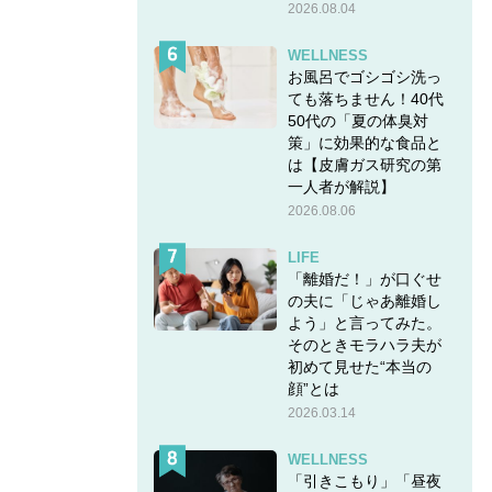
2026.08.04
WELLNESS
お風呂でゴシゴシ洗っ
ても落ちません！40代
50代の「夏の体臭対
策」に効果的な食品と
は【皮膚ガス研究の第
一人者が解説】
2026.08.06
LIFE
「離婚だ！」が口ぐせ
の夫に「じゃあ離婚し
よう」と言ってみた。
そのときモラハラ夫が
初めて見せた“本当の
顔”とは
2026.03.14
WELLNESS
「引きこもり」「昼夜