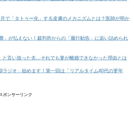
カ月で「タトゥー化」する皮膚のメカニズムとは？医師が明か
育費」が払えない！裁判所からの「履行勧告」に追い詰められ
」と言い放った夫…それでも妻が離婚できなかった理由とは
年期ラジオ」始めます！第一回は「リアルタイム40代の更年
スポンサーリンク