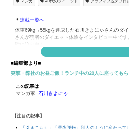
マンガ
40代のダイエット
アラフィフ脱デブ日
＊
連載一覧へ
体重69kg→55kgを達成した石川きよにゃさん
さんが読者のダイエット体験をインタビュー中です。
験に迫り中！
■編集部より■
突撃・弊社のお昼ご飯！ランチ中の20人に座っても
この記事は
マンガ家
石川きよにゃ
【注目の記事】
「引きこもり」「昼夜逆転」別人のように変わって