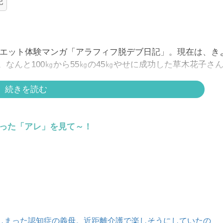
記
のダイエット体験マンガ「アラフィフ脱デブ日記」。現在は、き
なんと100㎏から55㎏の45㎏やせに成功した草木花子さ
続きを読む
らった「アレ」を見て～！
しまった認知症の義母。近距離介護で楽しそうにしていたの