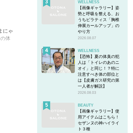
WELLNESS
【画像ギャラリー】姿
勢と呼吸を整える、お
うちピラティス「胸椎
伸展カールアップ」の
よにゃ
やり方
んの体
2026.08.07
WELLNESS
【恐怖】夏の体臭の犯
人は「トイレのあのニ
オイ」と同じ！？特に
注意すべき体の部位と
は【皮膚ガス研究の第
一人者が解説】
2026.08.03
BEAUTY
【画像ギャラリー】使
用アイテムはこちら！
セザンヌの神ハイライ
ト３種