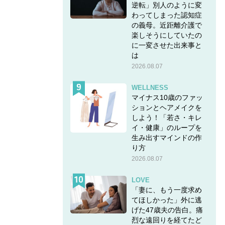
逆転」別人のように変
わってしまった認知症
の義母。近距離介護で
楽しそうにしていたの
に一変させた出来事と
は
2026.08.07
WELLNESS
マイナス10歳のファッ
ションとヘアメイクを
しよう！「若さ・キレ
イ・健康」のループを
生み出すマインドの作
り方
2026.08.07
LOVE
「妻に、もう一度求め
てほしかった」外に逃
げた47歳夫の告白。痛
烈な遠回りを経てたど