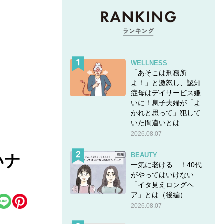
WELLNESS
「あそこは刑務所
よ！」と激怒し、認知
症母はデイサービス嫌
いに！息子夫婦が「よ
かれと思って」犯して
いた間違いとは
2026.08.07
BEAUTY
いナ
一気に老ける…！40代
がやってはいけない
「イタ見えロングヘ
ア」とは（後編）
2026.08.07