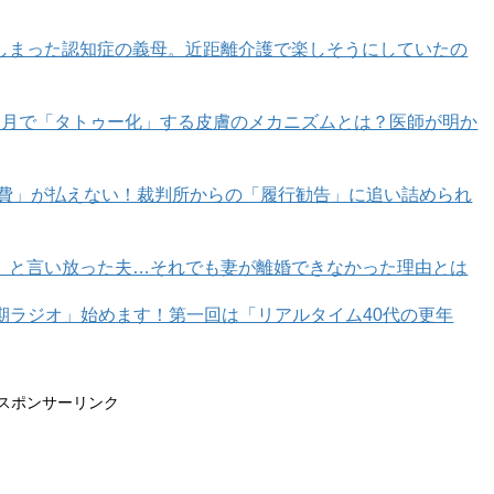
しまった認知症の義母。近距離介護で楽しそうにしていたの
カ月で「タトゥー化」する皮膚のメカニズムとは？医師が明か
育費」が払えない！裁判所からの「履行勧告」に追い詰められ
」と言い放った夫…それでも妻が離婚できなかった理由とは
年期ラジオ」始めます！第一回は「リアルタイム40代の更年
スポンサーリンク