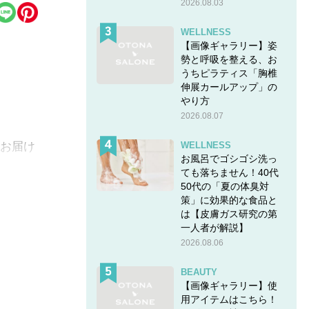
2026.08.03
WELLNESS
【画像ギャラリー】姿
勢と呼吸を整える、お
うちピラティス「胸椎
伸展カールアップ」の
やり方
2026.08.07
WELLNESS
話お届け
お風呂でゴシゴシ洗っ
ても落ちません！40代
50代の「夏の体臭対
策」に効果的な食品と
は【皮膚ガス研究の第
一人者が解説】
2026.08.06
BEAUTY
【画像ギャラリー】使
用アイテムはこちら！