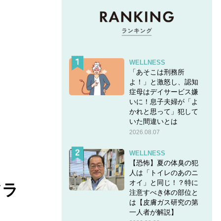
WELLNESS
「あそこは刑務所
よ！」と激怒し、認知
症母はデイサービス嫌
いに！息子夫婦が「よ
かれと思って」犯して
いた間違いとは
2026.08.07
WELLNESS
【恐怖】夏の体臭の犯
人は「トイレのあのニ
オイ」と同じ！？特に
ツラ
注意すべき体の部位と
は【皮膚ガス研究の第
一人者が解説】