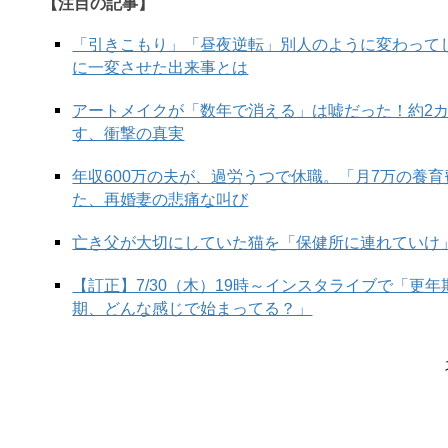
【注目の記事】
「引きこもり」「昼夜逆転」別人のように変わって
に一変させた出来事とは
アートメイクが「数年で消える」は嘘だった！約2
す、衝撃の真実
年収600万の夫が、過労うつで休職。「月7万の養
た、再婚妻の悲痛な叫び
亡き父が大切にしていた猫を「保健所に連れていけ
【訂正】7/30（木）19時～インスタライブで「更
期、どんな感じで始まってる？」