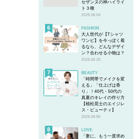
セザンヌの神ハイライ
ト３種
2026.08.04
FASHION
大人世代が【Tシャツ
ワンピ】を今っぽく着
るなら、どんなデザイ
ン？合わせる小物は？
2026.06.28
BEAUTY
「時間帯でメイクを変
える」「仕上げは香
り」！40代・50代の
真夏のキレイの作り方
【植松晃士のエイジレ
ス・ビューティ】
2026.08.06
LOVE
「妻に、もう一度求め