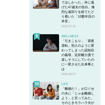
てほしかった」外に逃
げた47歳夫の告白。痛
烈な遠回りを経てたど
り着いた「10数年目の
本音」
2026.07.31
WELLNESS
「引きこもり」「昼夜
逆転」別人のように変
わってしまった認知症
の義母。近距離介護で
楽しそうにしていたの
に一変させた出来事と
は
2026.08.07
LIFE
「離婚だ！」が口ぐせ
の夫に「じゃあ離婚し
よう」と言ってみた。
そのときモラハラ夫が