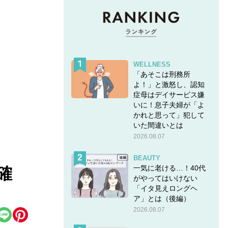
WELLNESS
「あそこは刑務所
よ！」と激怒し、認知
症母はデイサービス嫌
いに！息子夫婦が「よ
かれと思って」犯して
いた間違いとは
2026.08.07
BEAUTY
一気に老ける…！40代
確
がやってはいけない
「イタ見えロングヘ
ア」とは（後編）
2026.08.07