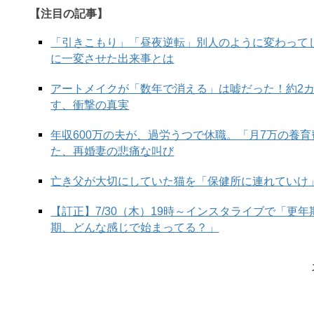
【注目の記事】
「引きこもり」「昼夜逆転」別人のように変わって
この投稿をInstagramで見る
に一変させた出来事とは
アートメイクが「数年で消える」は嘘だった！約2
す、衝撃の真実
年収600万の夫が、過労うつで休職。「月7万の養
た、再婚妻の悲痛な叫び
亡き父が大切にしていた猫を「保健所に連れていけ
【訂正】7/30（木）19時～インスタライブで「更
期、どんな感じで始まってる？」
Kazuha❤︎ZARA,ユニクロ,MACHATT,yori(@kazuha