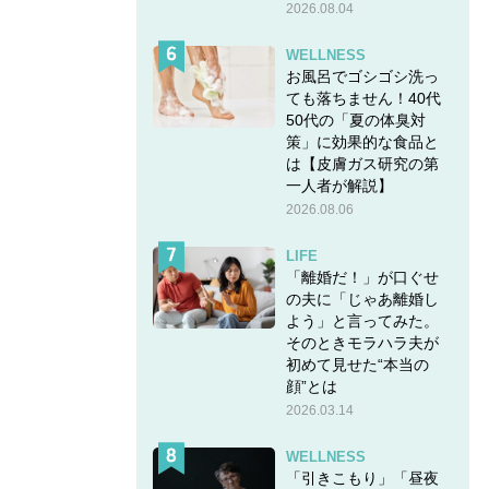
2026.08.04
WELLNESS
お風呂でゴシゴシ洗っ
ても落ちません！40代
50代の「夏の体臭対
策」に効果的な食品と
は【皮膚ガス研究の第
一人者が解説】
2026.08.06
LIFE
「離婚だ！」が口ぐせ
の夫に「じゃあ離婚し
よう」と言ってみた。
そのときモラハラ夫が
初めて見せた“本当の
顔”とは
2026.03.14
WELLNESS
「引きこもり」「昼夜