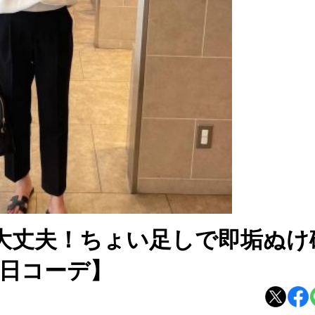
も大丈夫！ちょい足しで即垢ぬけ
毎日コーデ】