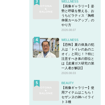
WELLNESS
【画像ギャラリー】姿
勢と呼吸を整える、お
うちピラティス「胸椎
伸展カールアップ」の
やり方
2026.08.07
WELLNESS
【恐怖】夏の体臭の犯
人は「トイレのあのニ
オイ」と同じ！？特に
注意すべき体の部位と
は【皮膚ガス研究の第
一人者が解説】
2026.08.03
BEAUTY
【画像ギャラリー】使
用アイテムはこちら！
セザンヌの神ハイライ
ト３種