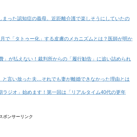
しまった認知症の義母。近距離介護で楽しそうにしていたの
カ月で「タトゥー化」する皮膚のメカニズムとは？医師が明か
育費」が払えない！裁判所からの「履行勧告」に追い詰められ
」と言い放った夫…それでも妻が離婚できなかった理由とは
年期ラジオ」始めます！第一回は「リアルタイム40代の更年
スポンサーリンク
_y5)がシェアした投稿