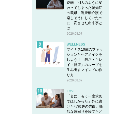
逆転」別人のように変
わってしまった認知症
時とし
の義母。近距離介護で
楽しそうにしていたの
に一変させた出来事と
は
2026.08.07
WELLNESS
ンツを合
マイナス10歳のファッ
ションとヘアメイクを
しよう！「若さ・キレ
。
イ・健康」のループを
生み出すマインドの作
り方
わいい
2026.08.07
LOVE
こなし
「妻に、もう一度求め
てほしかった」外に逃
げた47歳夫の告白。痛
烈な遠回りを経てたど