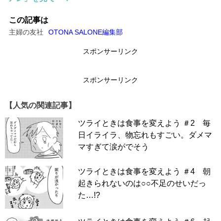
このマンガを1話からイッキ読み！
スポンサーリンク
この記事は
主婦の友社
OTONA SALONE編集部
スポンサーリンク
スポンサーリンク
【人気の関連記事】
ツライときは食事を変えよう ＃2 毎
日イライラ、物忘れもすごい。ダメマ
マすぎて涙がでそう
ツライときは食事を変えよう ＃4 朝
起きられないのは○○不足のせいだっ
た…!?