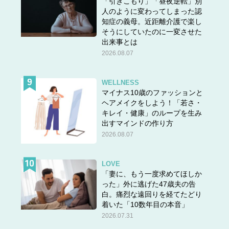
「引きこもり」「昼夜逆転」別
人のように変わってしまった認
知症の義母。近距離介護で楽し
そうにしていたのに一変させた
出来事とは
2026.08.07
WELLNESS
マイナス10歳のファッションと
ヘアメイクをしよう！「若さ・
キレイ・健康」のループを生み
出すマインドの作り方
2026.08.07
LOVE
「妻に、もう一度求めてほしか
った」外に逃げた47歳夫の告
白。痛烈な遠回りを経てたどり
着いた「10数年目の本音」
2026.07.31