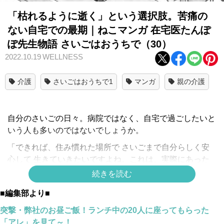
「枯れるように逝く」という選択肢。苦痛の
ない自宅での最期｜ねこマンガ 在宅医たんぽ
ぽ先生物語 さいごはおうちで（30）
2022.10.19
WELLNESS
介護
さいごはおうちで1
マンガ
親の介護
自分のさいごの日々。病院ではなく、自宅で過ごしたいと
いう人も多いのではないでしょうか。
「できれば、住み慣れた場所で さいごまで自分らしく安
心して 生きていきたいですよね。これは、実際にあった
私の患者さんのお話です」在宅医療専門クリニックを立ち
続きを読む
上げて２０年の“たんぽぽ先生”が実際にかかわった患者さ
■編集部より■
んのお話を、ミューズワーク(ねこまき)さんのマンガで贈
ります。
突撃・弊社のお昼ご飯！ランチ中の20人に座ってもらった
「アレ」を見て～！