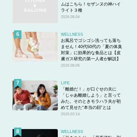
ムはこちら！セザンヌの神ハイ
ライト３種
2026.08.04
WELLNESS
お風呂でゴシゴシ洗っても落ち
ません！40代50代の「夏の体臭
対策」に効果的な食品とは【皮
膚ガス研究の第一人者が解説】
2026.08.06
永井康徳 (著), ミューズワーク(ねこまき) (イラスト) 主
LIFE
婦の友社・刊
「離婚だ！」が口ぐせの夫に
「じゃあ離婚しよう」と言って
みた。そのときモラハラ夫が初
めて見せた“本当の顔”とは
2026.03.14
WELLNESS