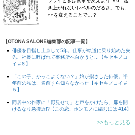
ツライときは食事を変えよう ＃6 起
き上がれないレベルのだるさ。でも、
○○を変えることで…？
【OTONA SALONE編集部の記事一覧】
俳優を目指し上京して5年。仕事が軌道に乗り始めた矢
先、社長に呼ばれて事務所へ向かうと…【キセキノコ
イ #６】
「この子、かっこよくない？」娘が指さした俳優。半
スポンサーリンク
年前の私は、名前すら知らなかった【キセキノコイ #
５】
同居中の作家に「顔見せて」と声をかけたら、扉を開
けるなり急接近!?【この恋、ホンモノに編むには #14】
>>もっと見る