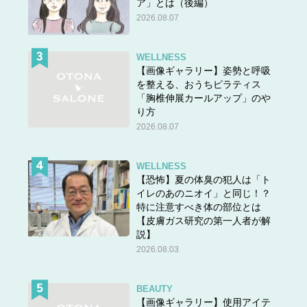
ア」とは（後編）
2026.08.07
＞＞
次の話
（10/20 22:30更新）
WELLNESS
【画像ギャラリー】姿勢と呼吸
＜＜
前の話
を整える、おうちピラティス
『ねこマンガ 在宅医たんぽぽ先生物語 さいごはおうち
「胸椎伸展カールアップ」のや
り方
で
』
2026.08.07
永井康徳 (著), ミューズワーク(ねこまき) (イラスト) 主
婦の友社・刊
WELLNESS
【恐怖】夏の体臭の犯人は「ト
イレのあのニオイ」と同じ！？
特に注意すべき体の部位とは
【皮膚ガス研究の第一人者が解
説】
2026.08.03
BEAUTY
【画像ギャラリー】使用アイテ