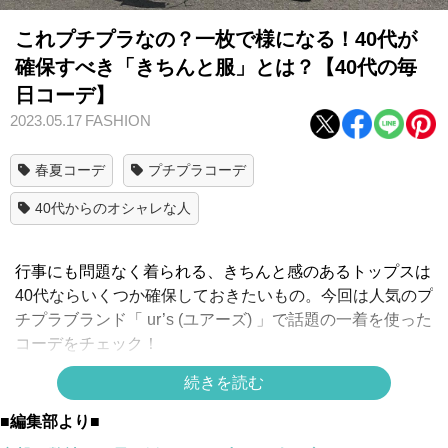
これプチプラなの？一枚で様になる！40代が
確保すべき「きちんと服」とは？【40代の毎
日コーデ】
2023.05.17
FASHION
春夏コーデ
プチプラコーデ
40代からのオシャレな人
行事にも問題なく着られる、きちんと感のあるトップスは
40代ならいくつか確保しておきたいもの。今回は人気のプ
チプラブランド「 ur’s (ユアーズ) 」で話題の一着を使った
コーデをチェック！
もっと見る▶▶
いま、40代が注目する「ペプラムジレ」っ
続きを読む
て知ってる？ウエスト細見え＆脚長効果の3コーデを紹介
■編集部より■
【40代の毎日コーデ】