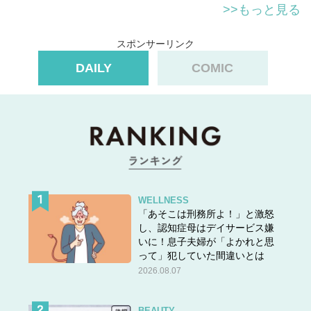
>>もっと見る
スポンサーリンク
【40代働く女性のコーディネートをインスタからセレク
ト、毎日ご紹介中！】
DAILY
COMIC
（OTONA SALONE編集部）
本文中の画像は投稿主様より掲載許諾をいただいていま
す。
※40代女性との表記がありますが、あくまで40代女性に
も似合うコーディネートを選択して掲載しています。その
ため、インスタ画像のモデルさんは40代とは限りません。
WELLNESS
「あそこは刑務所よ！」と激怒
し、認知症母はデイサービス嫌
いに！息子夫婦が「よかれと思
って」犯していた間違いとは
2026.08.07
BEAUTY