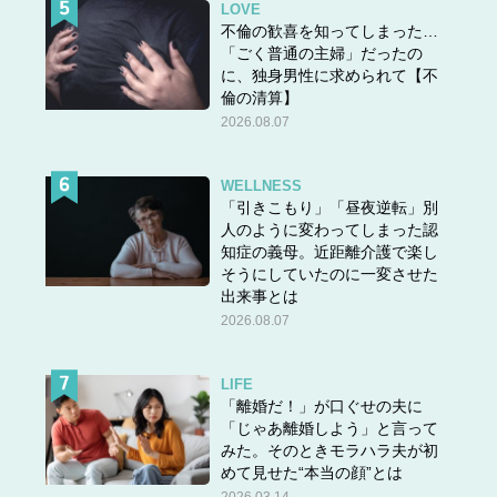
LOVE
不倫の歓喜を知ってしまった…
「ごく普通の主婦」だったの
に、独身男性に求められて【不
倫の清算】
2026.08.07
WELLNESS
「引きこもり」「昼夜逆転」別
人のように変わってしまった認
知症の義母。近距離介護で楽し
そうにしていたのに一変させた
出来事とは
2026.08.07
LIFE
「離婚だ！」が口ぐせの夫に
「じゃあ離婚しよう」と言って
みた。そのときモラハラ夫が初
めて見せた“本当の顔”とは