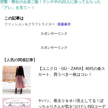
突撃・弊社のお昼ご飯！ランチ中の20人に座ってもらった
「アレ」を見て～！
こちらの方が紹介してるのが「ふくれジャガードVネック
トップス」のワントーンコーデ。シルバーのバッグを合わ
この記事は
せて全身ブラックコーデのワンポイントにしています。
ファッション＆クラフトライター
後藤麻衣
このトップスは着痩せ効果も抜群。Vネックがデコルテを
スポンサーリンク
きれいに見せ、ふんわりと膨らんだ袖で肩まわりも華奢な
印象に。ぜひ一枚は持っておきたいアイテムです。ブラッ
スポンサーリンク
クのほか、ホワイト、ベージュ、グリーンの４色展開。
【人気の関連記事】
【ユニクロ・GU・ZARA】40代の春ス
カート、買うべき一枚はコレ！
ヤバッ、着太り＆オバ見えしてる！ぽ
っちゃりさんが気をつけたいNGコーデ