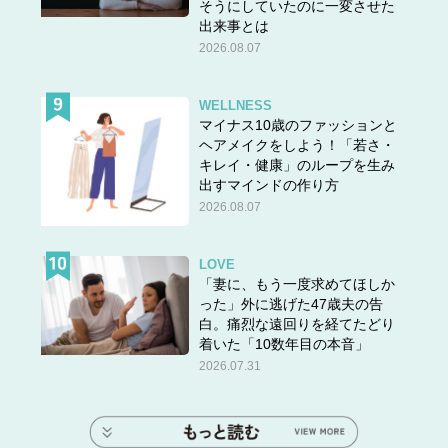
そうにしていたのに一変させた
出来事とは
2026.08.07
WELLNESS
マイナス10歳のファッションと
ヘアメイクをしよう！「若さ・
キレイ・健康」のループを生み
出すマインドの作り方
2026.08.07
LOVE
「妻に、もう一度求めてほしか
った」外に逃げた47歳夫の告
白。痛烈な遠回りを経てたどり
着いた「10数年目の本音」
2026.07.31