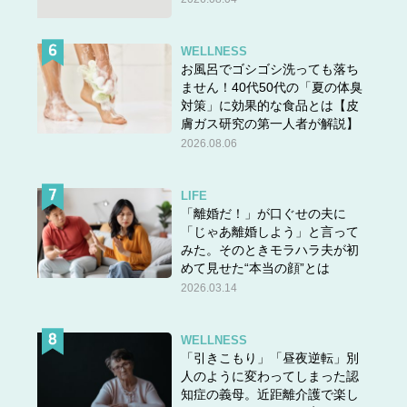
WELLNESS
お風呂でゴシゴシ洗っても落ち
ません！40代50代の「夏の体臭
対策」に効果的な食品とは【皮
膚ガス研究の第一人者が解説】
2026.08.06
LIFE
「離婚だ！」が口ぐせの夫に
「じゃあ離婚しよう」と言って
みた。そのときモラハラ夫が初
めて見せた“本当の顔”とは
2026.03.14
WELLNESS
「引きこもり」「昼夜逆転」別
人のように変わってしまった認
知症の義母。近距離介護で楽し