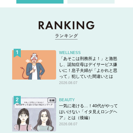
WELLNESS
「あそこは刑務所よ！」と激怒
し、認知症母はデイサービス嫌
いに！息子夫婦が「よかれと思
って」犯していた間違いとは
2026.08.07
BEAUTY
一気に老ける…！40代がやって
はいけない「イタ見えロングヘ
ア」とは（後編）
2026.08.07