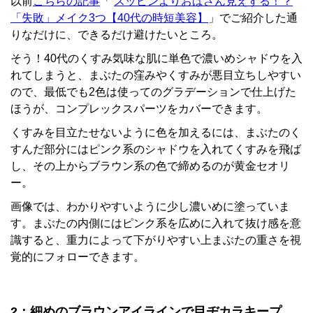
以前
こちらの記事
「
スッピンよりおばさん見えする！？
「失敗」メイク3つ【40代の時短美容】
」でご紹介した通
りなだけに、できるだけ避けたいところ。
そう！40代のくすみ気味な肌に単色で濃いめシャドウを入
れてしまうと、まぶたの窪みやくすみが悪目立ちしやすい
ので、最低でも2色は使ってのグラデーションで仕上げた
ほうが、コンプレックスパーツをカバーできます。
くすみを目立たせないように色を加えるには、まぶたのく
すんだ部分にはピンク系のシャドウを入れてくすみを飛ば
し、その上からブラウン系の色で締めるのが黄金セオリ
ー。
画像では、わかりやすいように少し濃いめに塗っていま
す。まぶたの内側にはピンク系を広めに入れて抜け感を意
識すると、重力によって下がりやすい上まぶたの重さを視
覚的にフォローできます。
2：細めのブラウンアイラインで目ヂカラキープ