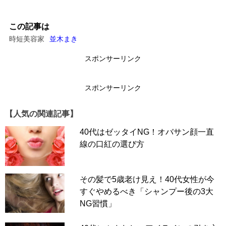
この記事は
時短美容家
並木まき
スポンサーリンク
スポンサーリンク
【人気の関連記事】
40代はゼッタイNG！オバサン顔一直
線の口紅の選び方
その髪で5歳老け見え！40代女性が今
すぐやめるべき「シャンプー後の3大
NG習慣」