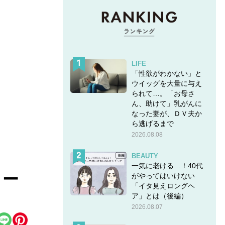
LIFE
「性欲がわかない」と
ウイッグを大量に与え
られて…。「お母さ
ん、助けて」乳がんに
なった妻が、ＤＶ夫か
ら逃げるまで
2026.08.08
BEAUTY
一気に老ける…！40代
コー
がやってはいけない
「イタ見えロングヘ
ア」とは（後編）
2026.08.07