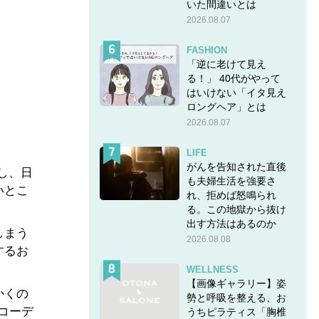
いた間違いとは
2026.08.07
FASHION
「逆に老けて見え
る！」 40代がやって
はいけない「イタ見え
ロングヘア」とは
2026.08.07
LIFE
がんを告知された直後
し、日
も夫婦生活を強要さ
いとこ
れ、拒めば怒鳴られ
る。この地獄から抜け
出す方法はあるのか
しまう
2026.08.08
するお
WELLNESS
【画像ギャラリー】姿
かくの
勢と呼吸を整える、お
コーデ
うちピラティス「胸椎