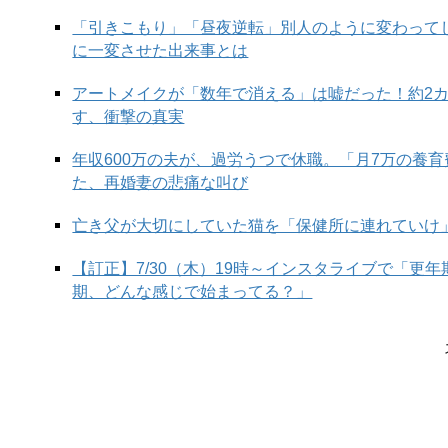
「引きこもり」「昼夜逆転」別人のように変わって
に一変させた出来事とは
アートメイクが「数年で消える」は嘘だった！約2
す、衝撃の真実
年収600万の夫が、過労うつで休職。「月7万の養
た、再婚妻の悲痛な叫び
亡き父が大切にしていた猫を「保健所に連れていけ
【訂正】7/30（木）19時～インスタライブで「更
期、どんな感じで始まってる？」