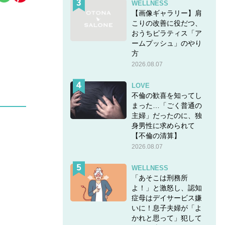
WELLNESS
【画像ギャラリー】肩
こりの改善に役だつ、
おうちピラティス「ア
ームプッシュ」のやり
方
2026.08.07
LOVE
不倫の歓喜を知ってし
まった…「ごく普通の
主婦」だったのに、独
身男性に求められて
【不倫の清算】
2026.08.07
WELLNESS
「あそこは刑務所
よ！」と激怒し、認知
症母はデイサービス嫌
いに！息子夫婦が「よ
かれと思って」犯して