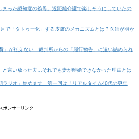
しまった認知症の義母。近距離介護で楽しそうにしていたの
カ月で「タトゥー化」する皮膚のメカニズムとは？医師が明か
育費」が払えない！裁判所からの「履行勧告」に追い詰められ
」と言い放った夫…それでも妻が離婚できなかった理由とは
年期ラジオ」始めます！第一回は「リアルタイム40代の更年
スポンサーリンク