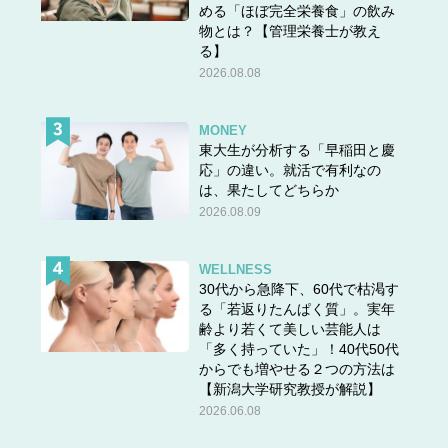
める「ほぼ完全栄養食」の飲み
物とは？【管理栄養士が教え
る】
2026.08.08
MONEY
東大生が分析する「早稲田と慶
応」の違い。就活で有利なの
は、果たしてどちらか
2026.08.09
WELLNESS
30代から急降下、60代で枯渇す
る「若返りたんぱく質」。実年
齢より若くて美しい芸能人は
「多く持っていた」！40代50代
からでも増やせる２つの方法は
【新潟大学研究教授が解説】
2026.06.08