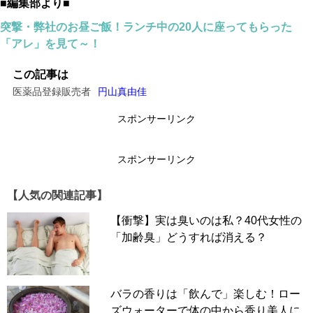
■編集部より■
突撃・弊社のお昼ご飯！ランチ中の20人に座ってもらった
「アレ」を見て～！
この記事は
医薬品登録販売者
円山真由佳
スポンサーリンク
スポンサーリンク
【人気の関連記事】
【衝撃】実は臭いのは私？40代女性の
「加齢臭」どうすれば消える？
バラの香りは「飲んで」楽しむ！ロー
ズウォーターで体の中から香り美人に