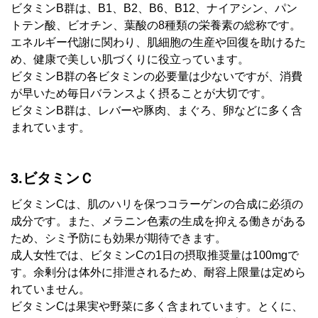
ビタミンB群は、B1、B2、B6、B12、ナイアシン、パン
トテン酸、ビオチン、葉酸の8種類の栄養素の総称です。
エネルギー代謝に関わり、肌細胞の生産や回復を助けるた
め、健康で美しい肌づくりに役立っています。
ビタミンB群の各ビタミンの必要量は少ないですが、消費
が早いため毎日バランスよく摂ることが大切です。
ビタミンB群は、レバーや豚肉、まぐろ、卵などに多く含
まれています。
3.ビタミンＣ
ビタミンCは、肌のハリを保つコラーゲンの合成に必須の
成分です。また、メラニン色素の生成を抑える働きがある
ため、シミ予防にも効果が期待できます。
成人女性では、ビタミンCの1日の摂取推奨量は100mgで
す。余剰分は体外に排泄されるため、耐容上限量は定めら
れていません。
ビタミンCは果実や野菜に多く含まれています。とくに、