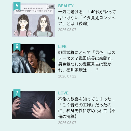
BEAUTY
一気に老ける…！40代がやって
はいけない「イタ見えロングヘ
ア」とは（後編）
2026.08.07
LIFE
戦国武将にとって「男色」はス
テータス？織田信長は森蘭丸、
男色気なしの豊臣秀吉は驚か
れ、徳川家康は……？
2026.07.22
LOVE
不倫の歓喜を知ってしまった…
「ごく普通の主婦」だったの
に、独身男性に求められて【不
倫の清算】
2026.08.07