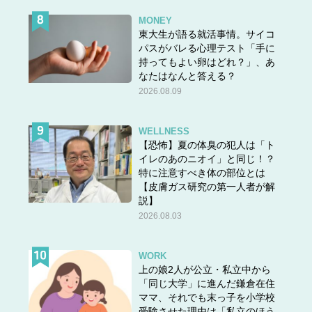
MONEY
東大生が語る就活事情。サイコ
パスがバレる心理テスト「手に
持ってもよい卵はどれ？」、あ
なたはなんと答える？
2026.08.09
WELLNESS
【恐怖】夏の体臭の犯人は「ト
イレのあのニオイ」と同じ！？
特に注意すべき体の部位とは
【皮膚ガス研究の第一人者が解
説】
2026.08.03
WORK
上の娘2人が公立・私立中から
「同じ大学」に進んだ鎌倉在住
ママ、それでも末っ子を小学校
受験させた理由は「私立のほう