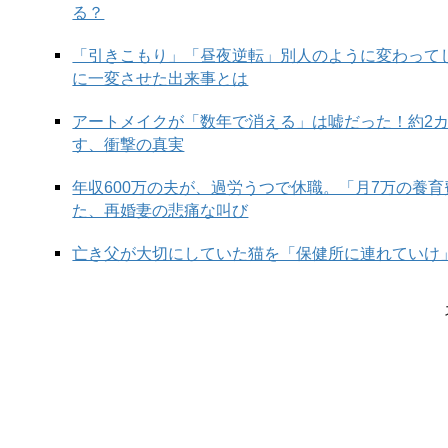
る？
「引きこもり」「昼夜逆転」別人のように変わって
に一変させた出来事とは
「俠」という漢字は日常生活ではあまり見かけない
言葉に用いられています。ただし、「任侠（にんき
アートメイクが「数年で消える」は嘘だった！約2
りません。「御俠」は最近ではあまり耳なじみのな
す、衝撃の真実
ます。
年収600万の夫が、過労うつで休職。「月7万の養
まずは正解を見てみましょう。
た、再婚妻の悲痛な叫び
正解は……
亡き父が大切にしていた猫を「保健所に連れていけ
次の