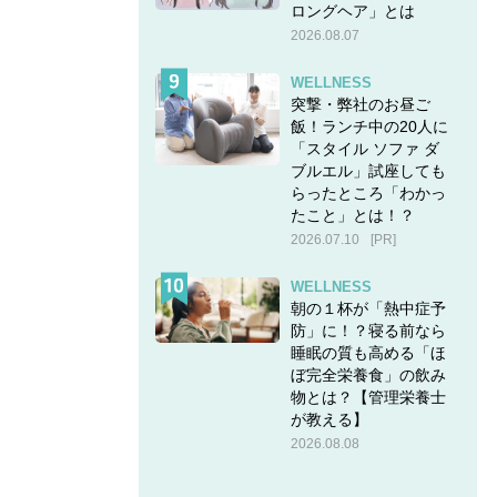
ロングヘア」とは
2026.08.07
WELLNESS
突撃・弊社のお昼ご
飯！ランチ中の20人に
「スタイル ソファ ダ
ブルエル」試座しても
らったところ「わかっ
たこと」とは！？
2026.07.10
[PR]
WELLNESS
朝の１杯が「熱中症予
防」に！？寝る前なら
睡眠の質も高める「ほ
ぼ完全栄養食」の飲み
物とは？【管理栄養士
が教える】
2026.08.08