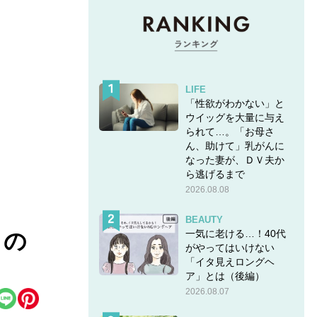
LIFE
「性欲がわかない」と
ウイッグを大量に与え
られて…。「お母さ
ん、助けて」乳がんに
なった妻が、ＤＶ夫か
ら逃げるまで
2026.08.08
BEAUTY
一気に老ける…！40代
」の
がやってはいけない
「イタ見えロングヘ
ア」とは（後編）
2026.08.07