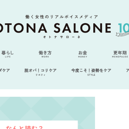
ダケア
脱オバ！コリケア
今度こそ！姿勢をケア
リエリィ
STYLE