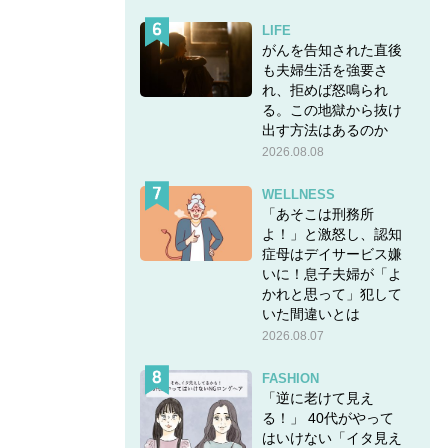
LIFE
がんを告知された直後
も夫婦生活を強要さ
れ、拒めば怒鳴られ
いった
る。この地獄から抜け
ではあ
出す方法はあるのか
を表し
2026.08.08
WELLNESS
「あそこは刑務所
よ！」と激怒し、認知
症母はデイサービス嫌
いに！息子夫婦が「よ
かれと思って」犯して
いた間違いとは
2026.08.07
FASHION
「逆に老けて見え
る！」 40代がやって
はいけない「イタ見え