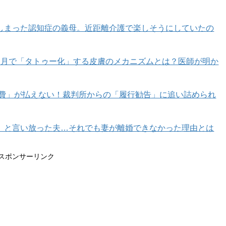
しまった認知症の義母。近距離介護で楽しそうにしていたの
印象がありますが、「任侠映画（にんきょうえいが）」と
ょう）」とあるものの、「御俠」の読み方は「おきょう」
カ月で「タトゥー化」する皮膚のメカニズムとは？医師が明か
い言葉かもしれませんが、若い女性やそのおてんばなさま
育費」が払えない！裁判所からの「履行勧告」に追い詰められ
」と言い放った夫…それでも妻が離婚できなかった理由とは
スポンサーリンク
ページへ >>
1
2