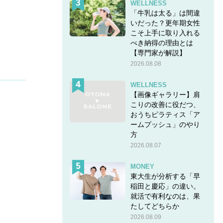
WELLNESS
「牛乳は太る」は間違
いだった？更年期女性
こそ上手に取り入れる
べき納得の理由とは
【専門家が解説】
2026.08.08
WELLNESS
【画像ギャラリー】肩
こりの改善に役だつ、
おうちピラティス「ア
ームプッシュ」のやり
方
2026.08.07
MONEY
東大生が分析する「早
稲田と慶応」の違い。
就活で有利なのは、果
たしてどちらか
2026.08.09