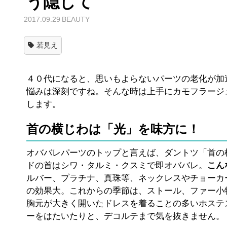
う隠して
2017.09.29
BEAUTY
若見え
４０代になると、思いもよらないパーツの老化が加
悩みは深刻ですね。そんな時は上手にカモフラージ
します。
首の横じわは「光」を味方に！
オババレパーツのトップと言えば、ダントツ「首の
ドの首はシワ・タルミ・クスミで即オババレ。
こん
ルバー、プラチナ、真珠等、ネックレスやチョーカ
の効果大。これからの季節は、ストール、ファー小
胸元が大きく開いたドレスを着ることの多いホステ
ーをはたいたりと、デコルテまで気を抜きません。