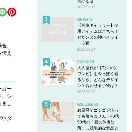
食品とは
2026.07.15
BEAUTY
【画像ギャラリー】使
用アイテムはこちら！
セザンヌの神ハイライ
ト３種
場合、
2026.08.04
お伝え
FASHION
大人世代が【Tシャツ
ワンピ】を今っぽく着
るなら、どんなデザイ
ン？合わせる小物は？
ーガー
2026.06.28
ド、シ
らまし
WELLNESS
お風呂でゴシゴシ洗っ
ても落ちません！40代
パウダ
50代の「夏の体臭対
策」に効果的な食品と