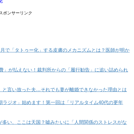
花
スポンサーリンク
カ月で「タトゥー化」する皮膚のメカニズムとは？医師が明か
育費」が払えない！裁判所からの「履行勧告」に追い詰められ
」と言い放った夫…それでも妻が離婚できなかった理由とは
年期ラジオ」始めます！第一回は「リアルタイム40代の更年
が多い、ここは天国？嘘みたいに「人間関係のストレスがな