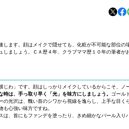
速します。顔はメイクで隠せても、化粧が不可能な部位の
ュしましょう。ＣＡ歴４年、クラブママ歴１０年の筆者が
横じわ」です。顔はしっかりメイクしているからこそ、ノ
な時は、手っ取り早く「光」を味方にしましょう。
ゴール
ーの光沢は、醜い首のシワから視線を逸らし、上手な目く
物も心強い味方ですね。
スは、首にもファンデを塗ったり、きめ細かなパール入り