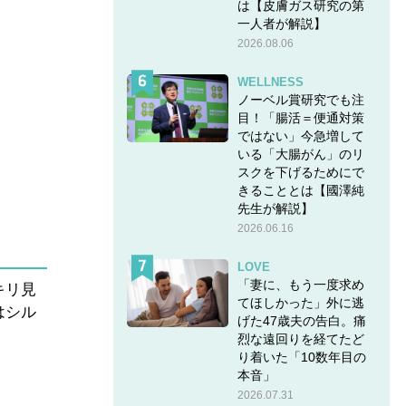
は【皮膚ガス研究の第
一人者が解説】
2026.08.06
WELLNESS
ノーベル賞研究でも注
目！「腸活＝便通対策
ではない」今急増して
いる「大腸がん」のリ
スクを下げるためにで
きることとは【國澤純
先生が解説】
2026.06.16
LOVE
「妻に、もう一度求め
キリ見
てほしかった」外に逃
はシル
げた47歳夫の告白。痛
烈な遠回りを経てたど
り着いた「10数年目の
本音」
2026.07.31