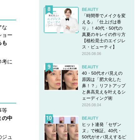
BEAUTY
「時間帯でメイクを変
える」「仕上げは香
アな
り」！40代・50代の
真夏のキレイの作り方
ショー
【植松晃士のエイジレ
るも
ス・ビューティ】
2026.08.06
参考に
BEAUTY
40・50代オバ見えの
原因は「肥大化した
鼻！？」リフトアップ
と鼻高見えを叶えるシ
ェーディング術
2026.08.04
事等
まの中
BEAUTY
ヒット連発「セザン
ヌ」で検証。40代・
のジュ
50代がオバ見えするピ