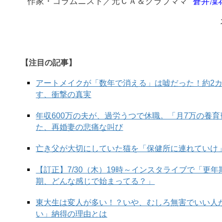
作家・コラムニスト／元ＣＡ＆クラブママ
蒼井凜
【注目の記事】
アートメイクが「数年で消える」は嘘だった！約2
す、衝撃の真実
年収600万の夫が、過労うつで休職。「月7万の養
た、再婚妻の悲痛な叫び
亡き父が大切にしていた猫を「保健所に連れていけ
【訂正】7/30（木）19時～インスタライブで「更
期、どんな感じで始まってる？」
東大生は変人が多い！？いや、むしろ無害でいい人
い」納得の理由とは