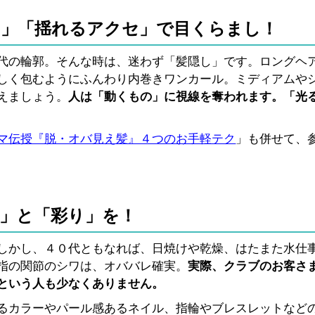
」「揺れるアクセ」で目くらまし！
代の輪郭。そんな時は、迷わず「髪隠し」です。ロングヘ
しく包むようにふんわり内巻きワンカール。ミディアムや
えましょう。
人は「動くもの」に視線を奪われます。「光
マ伝授『脱・オバ見え髪』４つのお手軽テク
」も併せて、
」と「彩り」を！
しかし、４０代ともなれば、日焼けや乾燥、はたまた水仕
指の関節のシワは、オババレ確実。
実際、クラブのお客さ
という人も少なくありません。
るカラーやパール感あるネイル、指輪やブレスレットなど