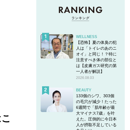
WELLNESS
【恐怖】夏の体臭の犯
人は「トイレのあのニ
オイ」と同じ！？特に
注意すべき体の部位と
は【皮膚ガス研究の第
一人者が解説】
2026.08.03
BEAUTY
133個のシワ、303個
の毛穴が減少！たった
6週間で「肌年齢が最
大マイナス7歳」を叶
はこ
えた。圧倒的に今日本
人が摂取不足している