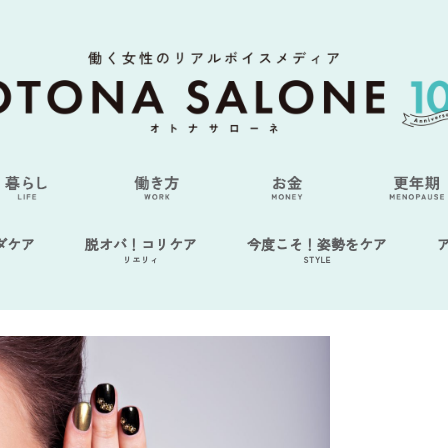
ダケア
脱オバ！コリケア
今度こそ！姿勢をケア
リエリィ
STYLE