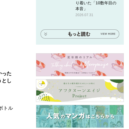
り着いた「10数年目の
本音」
2026.07.31
かった
うとし
ボトル