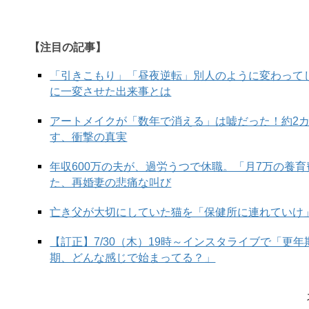
【注目の記事】
「引きこもり」「昼夜逆転」別人のように変わって
に一変させた出来事とは
アートメイクが「数年で消える」は嘘だった！約2
す、衝撃の真実
年収600万の夫が、過労うつで休職。「月7万の養
た、再婚妻の悲痛な叫び
亡き父が大切にしていた猫を「保健所に連れていけ
【訂正】7/30（木）19時～インスタライブで「更
期、どんな感じで始まってる？」