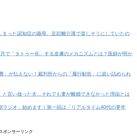
しまった認知症の義母。近距離介護で楽しそうにしていたの
カ月で「タトゥー化」する皮膚のメカニズムとは？医師が明か
育費」が払えない！裁判所からの「履行勧告」に追い詰められ
」と言い放った夫…それでも妻が離婚できなかった理由とは
年期ラジオ」始めます！第一回は「リアルタイム40代の更年
スポンサーリンク