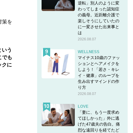
逆転」別人のように変
わってしまった認知症
の義母。近距離介護で
楽しそうにしていたの
対策を
に一変させた出来事と
は
2026.08.07
という
WELLNESS
こでも
マイナス10歳のファッ
ションとヘアメイクを
ックに
しよう！「若さ・キレ
イ・健康」のループを
生み出すマインドの作
り方
2026.08.07
LOVE
「妻に、もう一度求め
てほしかった」外に逃
げた47歳夫の告白。痛
烈な遠回りを経てたど