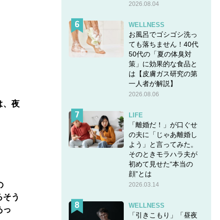
2026.08.04
WELLNESS
お風呂でゴシゴシ洗っ
ても落ちません！40代
50代の「夏の体臭対
策」に効果的な食品と
は【皮膚ガス研究の第
一人者が解説】
2026.08.06
は、夜
LIFE
「離婚だ！」が口ぐせ
の夫に「じゃあ離婚し
よう」と言ってみた。
そのときモラハラ夫が
初めて見せた“本当の
顔”とは
の
2026.03.14
るそう
WELLNESS
あっ
「引きこもり」「昼夜