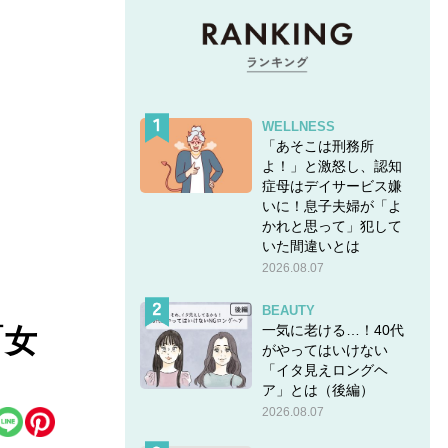
WELLNESS
「あそこは刑務所
よ！」と激怒し、認知
症母はデイサービス嫌
いに！息子夫婦が「よ
かれと思って」犯して
いた間違いとは
2026.08.07
BEAUTY
一気に老ける…！40代
「女
がやってはいけない
「イタ見えロングヘ
ア」とは（後編）
2026.08.07