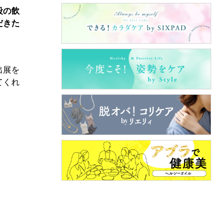
段の飲
だきた
出展を
てくれ