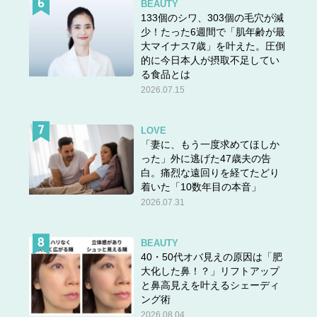
BEAUTY
133個のシワ、303個の毛穴が減
少！たった6週間で「肌年齢が最
大マイナス7歳」を叶えた。圧倒
的に今日本人が摂取不足してい
る食品とは
2026.07.15
LOVE
「妻に、もう一度求めてほしか
った」外に逃げた47歳夫の告
白。痛烈な遠回りを経てたどり
着いた「10数年目の本音」
2026.07.31
BEAUTY
40・50代オバ見えの原因は「肥
大化した鼻！？」リフトアップ
と鼻高見えを叶えるシェーディ
ング術
2026.08.04