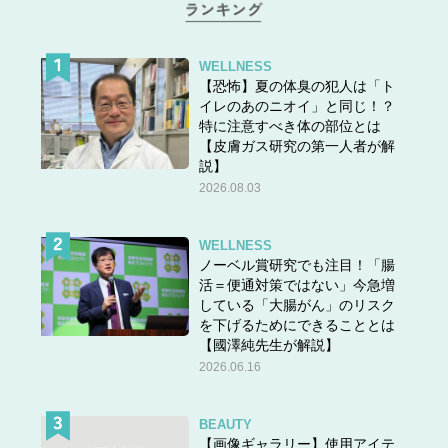
WELLNESS
【恐怖】夏の体臭の犯人は「ト
イレのあのニオイ」と同じ！？
特に注意すべき体の部位とは
【皮膚ガス研究の第一人者が解
説】
2026.08.03
WELLNESS
ノーベル賞研究でも注目！「腸
活＝便通対策ではない」今急増
している「大腸がん」のリスク
を下げるためにできることとは
【國澤純先生が解説】
2026.06.16
BEAUTY
【画像ギャラリー】使用アイテ