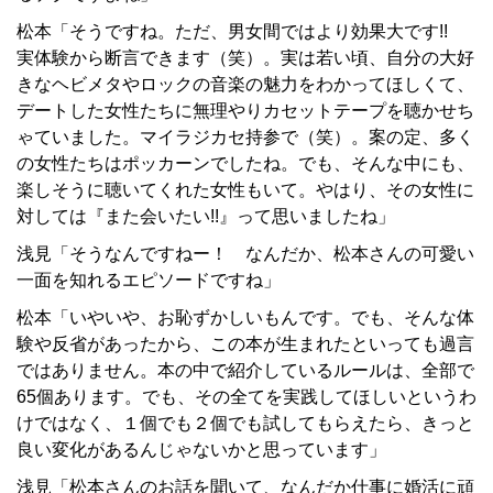
松本「そうですね。ただ、男女間ではより効果大です!!
実体験から断言できます（笑）。実は若い頃、自分の大好
きなヘビメタやロックの音楽の魅力をわかってほしくて、
デートした女性たちに無理やりカセットテープを聴かせち
ゃていました。マイラジカセ持参で（笑）。案の定、多く
の女性たちはポッカーンでしたね。でも、そんな中にも、
楽しそうに聴いてくれた女性もいて。やはり、その女性に
対しては『また会いたい!!』って思いましたね」
浅見「そうなんですねー！ なんだか、松本さんの可愛い
一面を知れるエピソードですね」
松本「いやいや、お恥ずかしいもんです。でも、そんな体
験や反省があったから、この本が生まれたといっても過言
ではありません。本の中で紹介しているルールは、全部で
65個あります。でも、その全てを実践してほしいというわ
けではなく、１個でも２個でも試してもらえたら、きっと
良い変化があるんじゃないかと思っています」
浅見「松本さんのお話を聞いて、なんだか仕事に婚活に頑