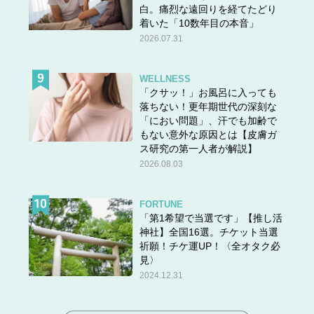
白。痛烈な遠回りを経てたどり
着いた「10数年目の本音」
2026.07.31
WELLNESS
「クサッ！」お風呂に入っても
落ちない！更年期世代の深刻な
「におい問題」、汗でも加齢で
もない意外な原因とは【皮膚ガ
ス研究の第一人者が解説】
2026.08.03
FORTUNE
「第1希望で当選です」【推し活
神社】全国16選。チケット当選
祈願！チケ運UP！〈全オタク必
見〉
2024.12.31