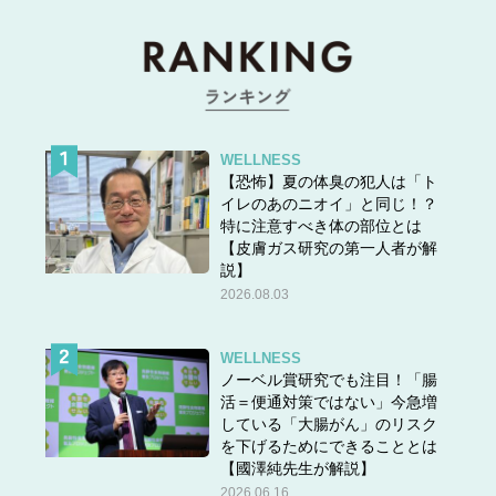
WELLNESS
【恐怖】夏の体臭の犯人は「ト
イレのあのニオイ」と同じ！？
特に注意すべき体の部位とは
【皮膚ガス研究の第一人者が解
説】
2026.08.03
WELLNESS
ノーベル賞研究でも注目！「腸
活＝便通対策ではない」今急増
している「大腸がん」のリスク
を下げるためにできることとは
【國澤純先生が解説】
2026.06.16