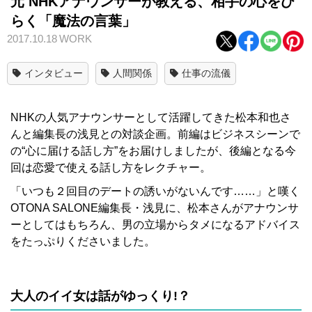
元 NHKアナウンサーが教える、相手の心をひ
らく「魔法の言葉」
2017.10.18
WORK
インタビュー
人間関係
仕事の流儀
NHKの人気アナウンサーとして活躍してきた松本和也さ
んと編集長の浅見との対談企画。前編はビジネスシーンで
の“心に届ける話し方”をお届けしましたが、後編となる今
回は恋愛で使える話し方をレクチャー。
「いつも２回目のデートの誘いがないんです……」と嘆く
OTONA SALONE編集長・浅見に、松本さんがアナウンサ
ーとしてはもちろん、男の立場からタメになるアドバイス
をたっぷりくださいました。
大人のイイ女は話がゆっくり!？