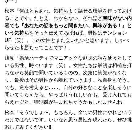
か？」
松本「何はともあれ、気持ちよく話せる環境を作ってあげ
ることです。たとえ、わからない、それほど
興味がない内
容でも『あなたの話をもっと聞きたい、興味がある！』と
いう気持ち
をそっと伝えてあげれば、男性はテンション
UP（笑）。この女性とまた会いたいと思います。しゃべ
らせた者勝ちってことです！」
浅見「婚活パーティでマニアックな趣味の話を延々として
いる男性、時々います（笑）。女性たちは最初は相槌を打
ちながら笑顔で聞いているものの、次第に笑顔がなくな
り、最後はその男性から離れていきます。私自身もそう。
でも、逆を考えると……、自分の好きなことを楽しそうに
聞いてもらえたら、やっぱりうれしいかも。受け入れても
らえた♡と、特別感が生まれちゃうかもしれませんね」
松本「そうでしょ〜。もちろん、全ての男性にやれという
わけではないです。いいなと思う男性が現れたら、ぜひ挑
戦してみてください!!」