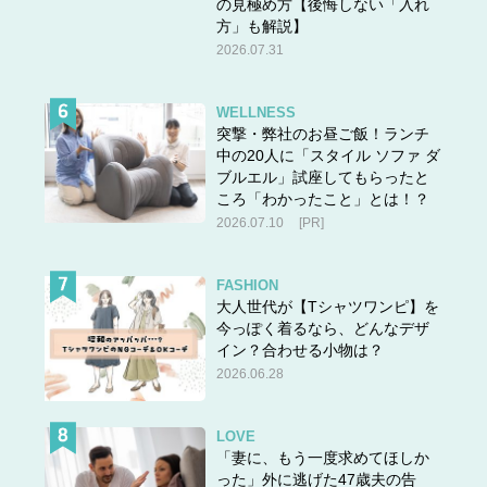
の見極め方【後悔しない「入れ
方」も解説】
2026.07.31
WELLNESS
突撃・弊社のお昼ご飯！ランチ
中の20人に「スタイル ソファ ダ
ブルエル」試座してもらったと
ころ「わかったこと」とは！？
2026.07.10
[PR]
FASHION
大人世代が【Tシャツワンピ】を
今っぽく着るなら、どんなデザ
イン？合わせる小物は？
2026.06.28
LOVE
「妻に、もう一度求めてほしか
った」外に逃げた47歳夫の告