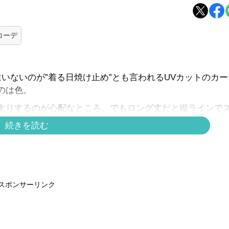
コーデ
いないのが”着る日焼け止め”とも言われるUVカットのカー
のは色。
太りするのが心配なところ。でもロング丈だと縦ラインで
続きを読む
、体型カバーもしてくれるので便利ですね。白のノースリ
ッグのゴールド使いできちんと感も出ます。
スポンサーリンク
！シアーな袖がかわいい通勤スタイル【40代の毎日コーデ】