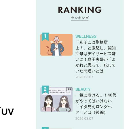
WELLNESS
「あそこは刑務所
よ！」と激怒し、認知
症母はデイサービス嫌
いに！息子夫婦が「よ
かれと思って」犯して
いた間違いとは
2026.08.07
BEAUTY
一気に老ける…！40代
がやってはいけない
「イタ見えロングヘ
UV
ア」とは（後編）
2026.08.07