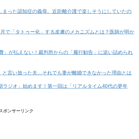
しまった認知症の義母。近距離介護で楽しそうにしていたの
ページへ >>
カ月で「タトゥー化」する皮膚のメカニズムとは？医師が明か
1
2
育費」が払えない！裁判所からの「履行勧告」に追い詰められ
」と言い放った夫…それでも妻が離婚できなかった理由とは
年期ラジオ」始めます！第一回は「リアルタイム40代の更年
スポンサーリンク