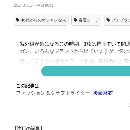
2024.07.17
FASHION
40代からのオシャレな人
春夏コーデ
プチプラ
紫外線が気になるこの時期、1枚は持っていて間違
ガン。いろんなブランドから出ていますが、悩む
涼しく見えるのは淡カラーですが、膨張色だと着
キリ見え。
ロングはめずらしいですが、冷房対策にもなるし
この記事は
ージュパンツの上に羽織っています。ベルトやバ
ファッション＆クラフトライター
後藤麻衣
▶▶こちらも人気！！▶▶
1枚で完全に着映える
【注目の記事】