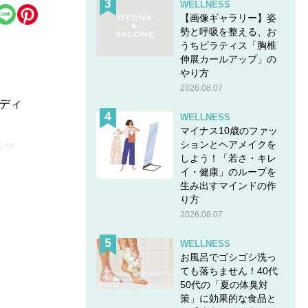
WELLNESS
【画像ギャラリー】姿
勢と呼吸を整える、お
うちピラティス「胸椎
伸展カールアップ」の
やり方
2026.08.07
ディ
WELLNESS
マイナス10歳のファッ
スッ
ションとヘアメイクを
しよう！「若さ・キレ
イ・健康」のループを
とベ
生み出すマインドの作
り方
2026.08.07
WELLNESS
お風呂でゴシゴシ洗っ
ても落ちません！40代
50代の「夏の体臭対
策」に効果的な食品と