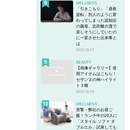
WELLNESS
「引きこもり」「昼夜
逆転」別人のように変
わってしまった認知症
の義母。近距離介護で
楽しそうにしていたの
に一変させた出来事と
は
2026.08.07
BEAUTY
【画像ギャラリー】使
用アイテムはこちら！
セザンヌの神ハイライ
ト３種
2026.08.04
WELLNESS
突撃・弊社のお昼ご
飯！ランチ中の20人に
「スタイル ソファ ダ
ブルエル」試座しても