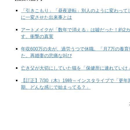
「引きこもり」「昼夜逆転」別人のように変わって
次の
に一変させた出来事とは
アートメイクが「数年で消える」は嘘だった！約2
す、衝撃の真実
年収600万の夫が、過労うつで休職。「月7万の養
た、再婚妻の悲痛な叫び
亡き父が大切にしていた猫を「保健所に連れていけ
【訂正】7/30（木）19時～インスタライブで「更
期、どんな感じで始まってる？」