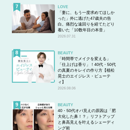
LOVE
「妻に、もう一度求めてほしか
った」外に逃げた47歳夫の告
白。痛烈な遠回りを経てたどり
着いた「10数年目の本音」
2026.07.31
BEAUTY
「時間帯でメイクを変える」
「仕上げは香り」！40代・50代
の真夏のキレイの作り方【植松
晃士のエイジレス・ビューテ
ィ】
2026.08.06
BEAUTY
40・50代オバ見えの原因は「肥
大化した鼻！？」リフトアップ
と鼻高見えを叶えるシェーディ
ング術