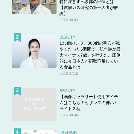
特に注意すべき体の部位とは
【皮膚ガス研究の第一人者が解
説】
2026.08.03
BEAUTY
133個のシワ、303個の毛穴が減
少！たった6週間で「肌年齢が最
大マイナス7歳」を叶えた。圧倒
的に今日本人が摂取不足してい
る食品とは
2026.07.15
BEAUTY
【画像ギャラリー】使用アイテ
ムはこちら！セザンヌの神ハイ
ライト３種
2026.08.04
FASHION