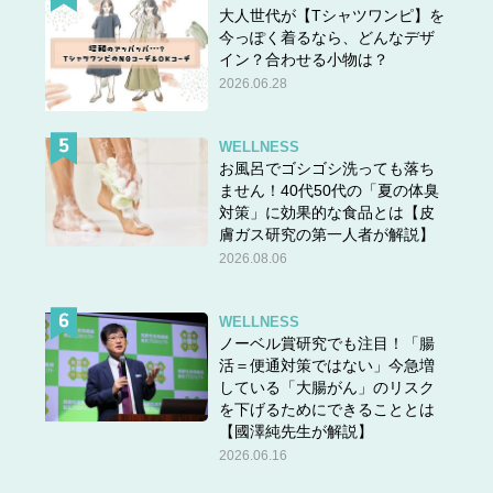
大人世代が【Tシャツワンピ】を
今っぽく着るなら、どんなデザ
イン？合わせる小物は？
2026.06.28
WELLNESS
お風呂でゴシゴシ洗っても落ち
ません！40代50代の「夏の体臭
対策」に効果的な食品とは【皮
膚ガス研究の第一人者が解説】
2026.08.06
WELLNESS
ノーベル賞研究でも注目！「腸
活＝便通対策ではない」今急増
している「大腸がん」のリスク
を下げるためにできることとは
【國澤純先生が解説】
2026.06.16