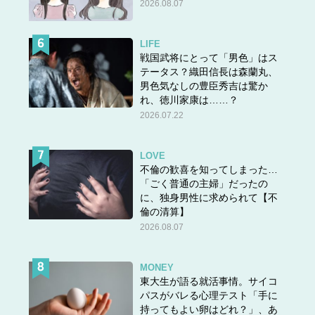
2026.08.07
LIFE
戦国武将にとって「男色」はス
テータス？織田信長は森蘭丸、
男色気なしの豊臣秀吉は驚か
れ、徳川家康は……？
2026.07.22
LOVE
不倫の歓喜を知ってしまった…
「ごく普通の主婦」だったの
に、独身男性に求められて【不
倫の清算】
2026.08.07
MONEY
東大生が語る就活事情。サイコ
パスがバレる心理テスト「手に
持ってもよい卵はどれ？」、あ