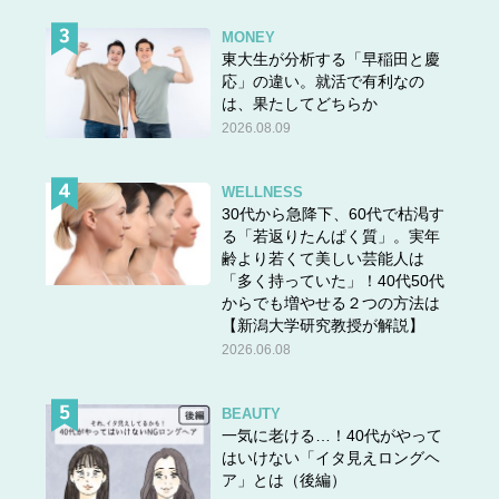
MONEY
東大生が分析する「早稲田と慶
応」の違い。就活で有利なの
は、果たしてどちらか
2026.08.09
WELLNESS
30代から急降下、60代で枯渇す
る「若返りたんぱく質」。実年
齢より若くて美しい芸能人は
「多く持っていた」！40代50代
からでも増やせる２つの方法は
【新潟大学研究教授が解説】
2026.06.08
BEAUTY
一気に老ける…！40代がやって
はいけない「イタ見えロングヘ
ア」とは（後編）