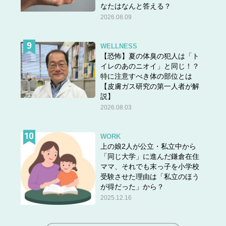
なたはなんと答える？
2026.08.09
WELLNESS
【恐怖】夏の体臭の犯人は「ト
イレのあのニオイ」と同じ！？
特に注意すべき体の部位とは
【皮膚ガス研究の第一人者が解
説】
2026.08.03
WORK
上の娘2人が公立・私立中から
「同じ大学」に進んだ鎌倉在住
ママ、それでも末っ子を小学校
受験させた理由は「私立のほう
が得だった」から？
2025.12.16