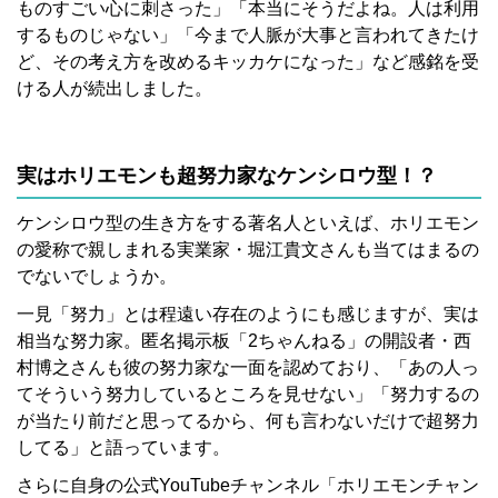
ものすごい心に刺さった」「本当にそうだよね。人は利用
するものじゃない」「今まで人脈が大事と言われてきたけ
ど、その考え方を改めるキッカケになった」など感銘を受
ける人が続出しました。
実はホリエモンも超努力家なケンシロウ型！？
ケンシロウ型の生き方をする著名人といえば、ホリエモン
の愛称で親しまれる実業家・堀江貴文さんも当てはまるの
でないでしょうか。
一見「努力」とは程遠い存在のようにも感じますが、実は
相当な努力家。匿名掲示板「2ちゃんねる」の開設者・西
村博之さんも彼の努力家な一面を認めており、「あの人っ
てそういう努力しているところを見せない」「努力するの
が当たり前だと思ってるから、何も言わないだけで超努力
してる」と語っています。
さらに自身の公式YouTubeチャンネル「ホリエモンチャン