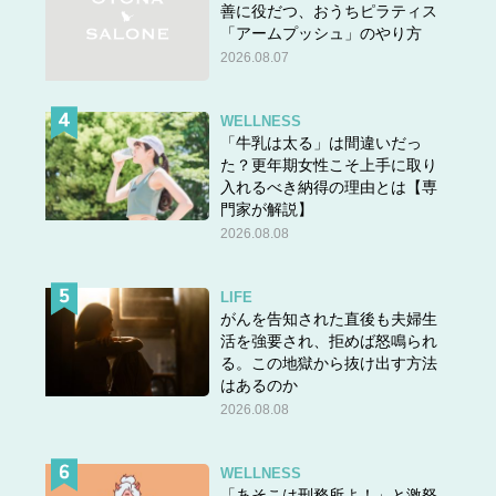
善に役だつ、おうちピラティス
「アームプッシュ」のやり方
2026.08.07
WELLNESS
「牛乳は太る」は間違いだっ
た？更年期女性こそ上手に取り
入れるべき納得の理由とは【専
門家が解説】
2026.08.08
LIFE
がんを告知された直後も夫婦生
活を強要され、拒めば怒鳴られ
る。この地獄から抜け出す方法
はあるのか
2026.08.08
WELLNESS
「あそこは刑務所よ！」と激怒