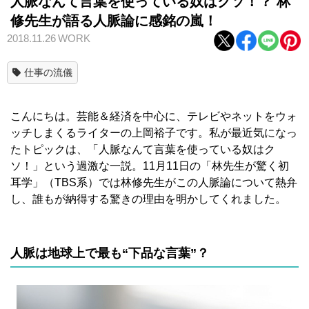
人脈なんて言葉を使っている奴はクソ！？ 林
修先生が語る人脈論に感銘の嵐！
2018.11.26
WORK
仕事の流儀
こんにちは。芸能＆経済を中心に、テレビやネットをウォ
ッチしまくるライターの上岡裕子です。私が最近気になっ
たトピックは、「人脈なんて言葉を使っている奴はク
ソ！」という過激な一説。11月11日の「林先生が驚く初
耳学」（TBS系）では林修先生がこの人脈論について熱弁
し、誰もが納得する驚きの理由を明かしてくれました。
人脈は地球上で最も“下品な言葉”？