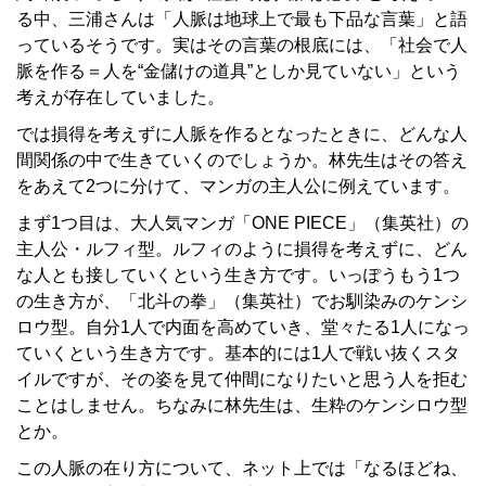
る中、三浦さんは「人脈は地球上で最も下品な言葉」と語
っているそうです。実はその言葉の根底には、「社会で人
脈を作る＝人を“金儲けの道具”としか見ていない」という
考えが存在していました。
では損得を考えずに人脈を作るとなったときに、どんな人
間関係の中で生きていくのでしょうか。林先生はその答え
をあえて2つに分けて、マンガの主人公に例えています。
まず1つ目は、大人気マンガ「ONE PIECE」（集英社）の
主人公・ルフィ型。ルフィのように損得を考えずに、どん
な人とも接していくという生き方です。いっぽうもう1つ
の生き方が、「北斗の拳」（集英社）でお馴染みのケンシ
ロウ型。自分1人で内面を高めていき、堂々たる1人になっ
ていくという生き方です。基本的には1人で戦い抜くスタ
イルですが、その姿を見て仲間になりたいと思う人を拒む
ことはしません。ちなみに林先生は、生粋のケンシロウ型
とか。
この人脈の在り方について、ネット上では「なるほどね、