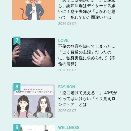
し、認知症母はデイサービス嫌
いに！息子夫婦が「よかれと思
って」犯していた間違いとは
2026.08.07
LOVE
不倫の歓喜を知ってしまった…
「ごく普通の主婦」だったの
に、独身男性に求められて【不
倫の清算】
2026.08.07
FASHION
「逆に老けて見える！」 40代が
やってはいけない「イタ見えロ
ングヘア」とは
2026.08.07
WELLNESS