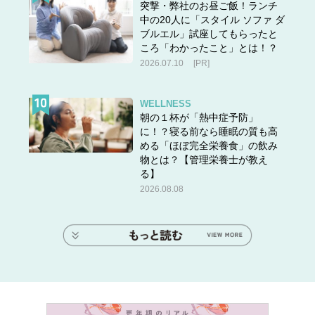
突撃・弊社のお昼ご飯！ランチ
中の20人に「スタイル ソファ ダ
ブルエル」試座してもらったと
ころ「わかったこと」とは！？
2026.07.10
[PR]
WELLNESS
朝の１杯が「熱中症予防」
に！？寝る前なら睡眠の質も高
める「ほぼ完全栄養食」の飲み
物とは？【管理栄養士が教え
る】
2026.08.08