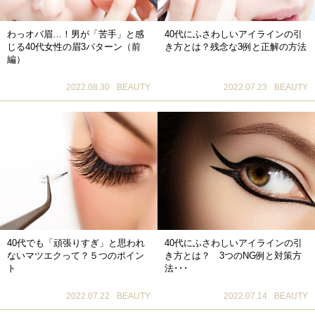
わっオバ眉…！男が「苦手」と感
40代にふさわしいアイラインの引
じる40代女性の眉3パターン（前
き方とは？残念な3例と正解の方法
編）
2022.08.30
BEAUTY
2022.07.23
BEAUTY
40代でも「頑張りすぎ」と思われ
40代にふさわしいアイラインの引
ないマツエクって？５つのポイン
き方とは？ 3つのNG例と対策方
ト
法･･･
2022.07.22
BEAUTY
2022.07.14
BEAUTY