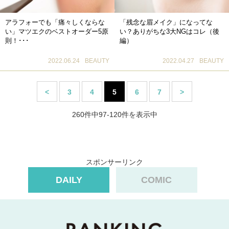
アラフォーでも「痛々しくならな
「残念な眉メイク」になってな
い」マツエクのベストオーダー5原
い？ありがちな3大NGはコレ（後
則！･･･
編）
2022.06.24
BEAUTY
2022.04.27
BEAUTY
<
3
4
5
6
7
>
260件中97-120件を表示中
スポンサーリンク
DAILY
COMIC