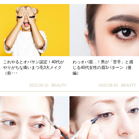
これやるとオバサン認定！40代が
わっオバ眉…！男が「苦手」と感
やりがちな痛いまつ毛3大メイク
じる40代女性の眉3パターン（後
（前･･･
編）
2022.09.10
BEAUTY
2022.08.30
BEAUTY