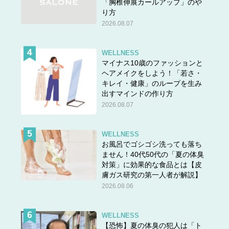
「胸椎伸展カールアップ」のや
り方
2026.08.07
WELLNESS
マイナス10歳のファッションと
ヘアメイクをしよう！「若さ・
キレイ・健康」のループを生み
出すマインドの作り方
2026.08.07
WELLNESS
お風呂でゴシゴシ洗っても落ち
ません！40代50代の「夏の体臭
対策」に効果的な食品とは【皮
膚ガス研究の第一人者が解説】
2026.08.06
WELLNESS
【恐怖】夏の体臭の犯人は「ト