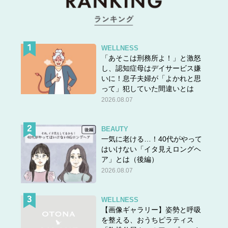
WELLNESS
「あそこは刑務所よ！」と激怒
し、認知症母はデイサービス嫌
いに！息子夫婦が「よかれと思
って」犯していた間違いとは
2026.08.07
BEAUTY
一気に老ける…！40代がやって
はいけない「イタ見えロングヘ
ア」とは（後編）
2026.08.07
WELLNESS
【画像ギャラリー】姿勢と呼吸
を整える、おうちピラティス