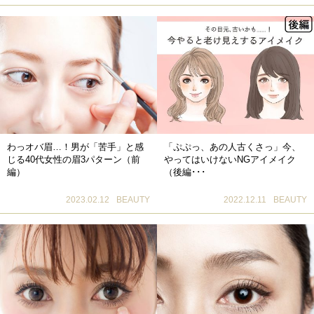
わっオバ眉…！男が「苦手」と感
「ぷぷっ、あの人古くさっ」今、
じる40代女性の眉3パターン（前
やってはいけないNGアイメイク
編）
（後編･･･
2023.02.12
BEAUTY
2022.12.11
BEAUTY