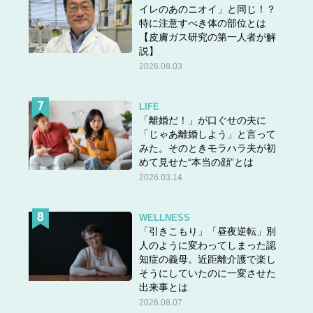
イレのあのニオイ」と同じ！？
特に注意すべき体の部位とは
【皮膚ガス研究の第一人者が解
説】
2026.08.03
LIFE
「離婚だ！」が口ぐせの夫に
「じゃあ離婚しよう」と言って
みた。そのときモラハラ夫が初
めて見せた“本当の顔”とは
2026.03.14
WELLNESS
「引きこもり」「昼夜逆転」別
人のように変わってしまった認
知症の義母。近距離介護で楽し
そうにしていたのに一変させた
出来事とは
2026.08.07