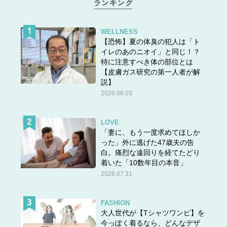
WELLNESS
【恐怖】夏の体臭の犯人は「ト
イレのあのニオイ」と同じ！？
特に注意すべき体の部位とは
【皮膚ガス研究の第一人者が解
説】
2026.08.03
LOVE
「妻に、もう一度求めてほしか
った」外に逃げた47歳夫の告
白。痛烈な遠回りを経てたどり
着いた「10数年目の本音」
2026.07.31
FASHION
大人世代が【Tシャツワンピ】を
今っぽく着るなら、どんなデザ