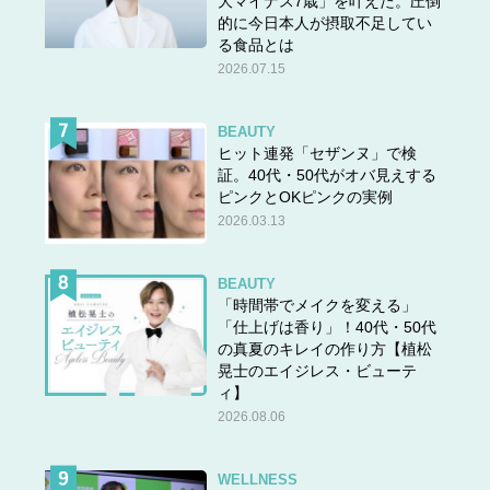
大マイナス7歳」を叶えた。圧倒
的に今日本人が摂取不足してい
る食品とは
2026.07.15
BEAUTY
ヒット連発「セザンヌ」で検
証。40代・50代がオバ見えする
ピンクとOKピンクの実例
2026.03.13
BEAUTY
「時間帯でメイクを変える」
「仕上げは香り」！40代・50代
の真夏のキレイの作り方【植松
晃士のエイジレス・ビューテ
ィ】
2026.08.06
WELLNESS