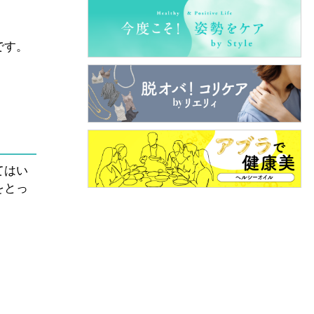
です。
てはい
をとっ