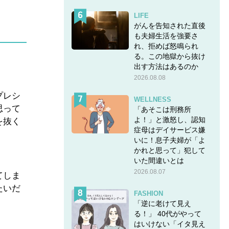
LIFE
がんを告知された直後
も夫婦生活を強要さ
れ、拒めば怒鳴られ
る。この地獄から抜け
出す方法はあるのか
2026.08.08
プレシ
WELLNESS
思って
「あそこは刑務所
よ！」と激怒し、認知
を抜く
症母はデイサービス嫌
いに！息子夫婦が「よ
かれと思って」犯して
いた間違いとは
2026.08.07
てしま
たいだ
FASHION
。
「逆に老けて見え
る！」 40代がやって
はいけない「イタ見え