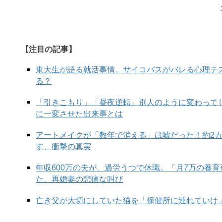
【注目の記事】
東大生が語る就活事情。サイコパスがバレる心理テ
る？
「引きこもり」「昼夜逆転」別人のように変わって
に一変させた出来事とは
アートメイクが「数年で消える」は嘘だった！約2
す、衝撃の真実
年収600万の夫が、過労うつで休職。「月7万の養
た、再婚妻の悲痛な叫び
亡き父が大切にしていた猫を「保健所に連れていけ