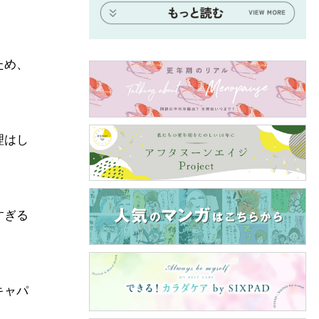
ため、
理はし
すぎる
キャパ