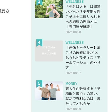
WELLNESS
「牛乳は太る」は間違
強要さ
いだった？更年期女性
こそ上手に取り入れる
べき納得の理由とは
【専門家が解説】
2026.08.08
WELLNESS
【画像ギャラリー】肩
こりの改善に役だつ、
おうちピラティス「ア
ームプッシュ」のやり
方
2026.08.07
MONEY
東大生が分析する「早
稲田と慶応」の違い。
就活で有利なのは、果
たしてどちらか
2026.08.09