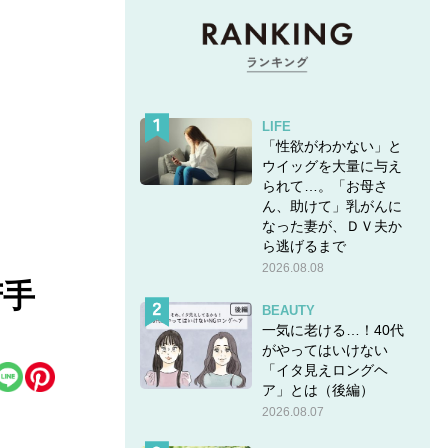
LIFE
「性欲がわかない」と
ウイッグを大量に与え
られて…。「お母さ
ん、助けて」乳がんに
なった妻が、ＤＶ夫か
ら逃げるまで
2026.08.08
苦手
BEAUTY
一気に老ける…！40代
がやってはいけない
「イタ見えロングヘ
ア」とは（後編）
2026.08.07