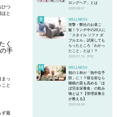
ロングヘア」とは
おひつ
2026.08.07
局ほと
WELLNESS
突撃・弊社のお昼ご
飯！ランチ中の20人に
「スタイル ソファ ダ
ブルエル」試座しても
たく
らったところ「わかっ
の手
たこと」とは！？
2026.07.10
[PR]
WELLNESS
朝の１杯が「熱中症予
防」に！？寝る前なら
はまっ
睡眠の質も高める「ほ
うこと
ぼ完全栄養食」の飲み
物とは？【管理栄養士
が教える】
2026.08.08
らず最