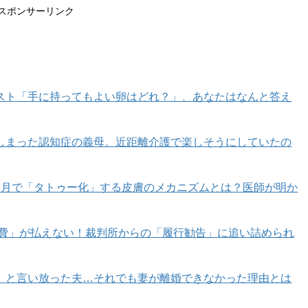
スポンサーリンク
スト「手に持ってもよい卵はどれ？」、あなたはなんと答え
しまった認知症の義母。近距離介護で楽しそうにしていたの
カ月で「タトゥー化」する皮膚のメカニズムとは？医師が明か
育費」が払えない！裁判所からの「履行勧告」に追い詰められ
」と言い放った夫…それでも妻が離婚できなかった理由とは