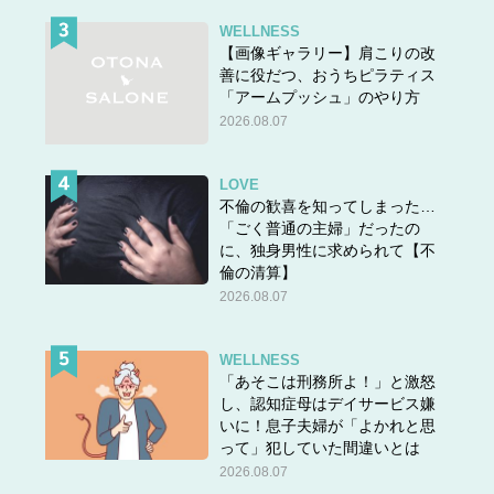
WELLNESS
【画像ギャラリー】肩こりの改
善に役だつ、おうちピラティス
「アームプッシュ」のやり方
2026.08.07
LOVE
不倫の歓喜を知ってしまった…
「ごく普通の主婦」だったの
に、独身男性に求められて【不
倫の清算】
2026.08.07
WELLNESS
「あそこは刑務所よ！」と激怒
し、認知症母はデイサービス嫌
いに！息子夫婦が「よかれと思
って」犯していた間違いとは
2026.08.07