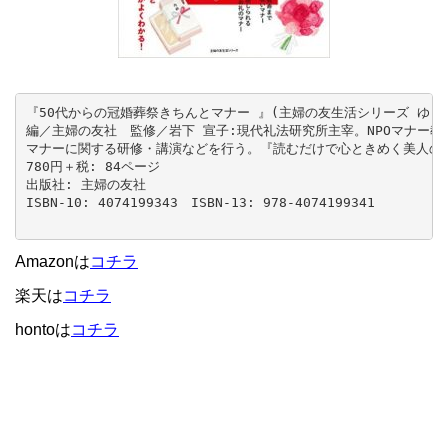
『50代からの冠婚葬祭きちんとマナー 』(主婦の友生活シリーズ ゆうゆう
編／主婦の友社　監修／岩下 宣子:現代礼法研究所主宰。NPOマナー教
マナーに関する研修・講演などを行う。『読むだけで心ときめく美人のこ
780円＋税: 84ページ

出版社: 主婦の友社

ISBN-10: 4074199343　ISBN-13: 978-4074199341

Amazonは
コチラ
楽天は
コチラ
hontoは
コチラ