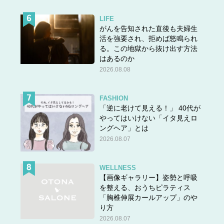
LIFE
がんを告知された直後も夫婦生
活を強要され、拒めば怒鳴られ
る。この地獄から抜け出す方法
はあるのか
2026.08.08
FASHION
「逆に老けて見える！」 40代が
やってはいけない「イタ見えロ
ングヘア」とは
2026.08.07
WELLNESS
【画像ギャラリー】姿勢と呼吸
を整える、おうちピラティス
「胸椎伸展カールアップ」のや
り方
2026.08.07