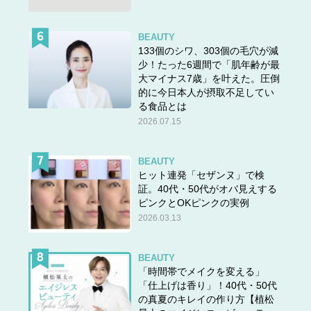
BEAUTY
133個のシワ、303個の毛穴が減
少！たった6週間で「肌年齢が最
大マイナス7歳」を叶えた。圧倒
的に今日本人が摂取不足してい
る食品とは
2026.07.15
BEAUTY
ヒット連発「セザンヌ」で検
証。40代・50代がオバ見えする
ピンクとOKピンクの実例
2026.03.13
BEAUTY
「時間帯でメイクを変える」
「仕上げは香り」！40代・50代
の真夏のキレイの作り方【植松