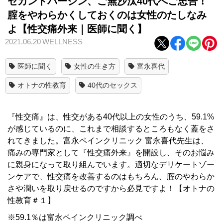
セカンドバージン、ご無沙汰40代へご忠告！
腟をやわらかくしておくのは女性のたしなみ
よ【性交痛外来｜医師に聞く】
2021.06.20
WELLNESS
医師に聞く
女性の生き方
富永喜代
オトナの性教育
40代のセックス
『性交痛』は、性交がある40代以上の女性のうち、59.1%
が感じているのに、これまで相談するところもなく蓋をさ
れてきました。富永ペインクリニック 富永喜代先生は、
痛みの専門家として『性交痛外来』を開設し、そのお悩み
に親身になって取り組んでいます。適切なデリケートゾー
ンケアで、性交痛を改善するのはもちろん、腟のやわらか
さや潤いを取り戻せるのですから必見ですよ！【オトナの
性教育＃１】
※59.1％は富永ペインクリニック調べ