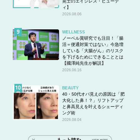
晃士のエイジレス・ビューテ
ィ】
2026.08.06
WELLNESS
ノーベル賞研究でも注目！「腸
活＝便通対策ではない」今急増
している「大腸がん」のリスク
を下げるためにできることとは
【國澤純先生が解説】
2026.06.16
BEAUTY
40・50代オバ見えの原因は「肥
大化した鼻！？」リフトアップ
と鼻高見えを叶えるシェーディ
ング術
2026.08.04