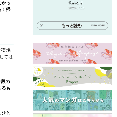
食品とは
なかっ
2026.07.15
も！帰
が登場
しては
普段の
あるも
とひと