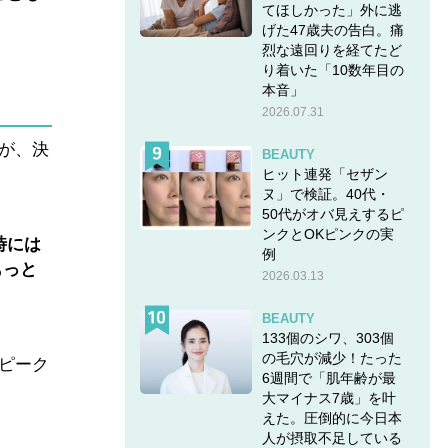
てほしかった」外に逃
げた47歳夫の告白。痛
烈な遠回りを経てたど
り着いた「10数年目の
本音」
2026.07.31
が、決
BEAUTY
ヒット連発「セザン
ヌ」で検証。40代・
50代がオバ見えするピ
ンクとOKピンクの実
時には
例
もっと
2026.03.13
BEAUTY
133個のシワ、303個
の毛穴が減少！たった
ピーク
6週間で「肌年齢が最
大マイナス7歳」を叶
えた。圧倒的に今日本
人が摂取不足している