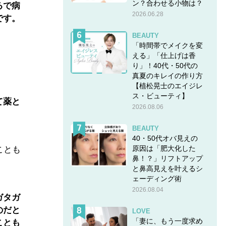
ン？合わせる小物は？
るで病
2026.06.28
です。
BEAUTY
「時間帯でメイクを変
える」「仕上げは香
り」！40代・50代の
真夏のキレイの作り方
【植松晃士のエイジレ
ス・ビューティ】
て薬と
2026.08.06
BEAUTY
40・50代オバ見えの
原因は「肥大化した
ことも
鼻！？」リフトアップ
と鼻高見えを叶えるシ
ェーディング術
2026.08.04
ガタガ
のだと
LOVE
「妻に、もう一度求め
ことも