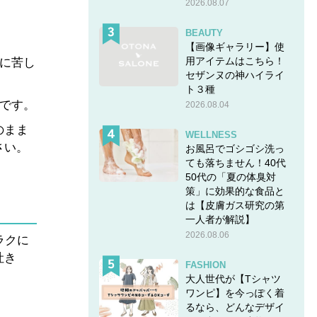
2026.08.07
BEAUTY
【画像ギャラリー】使
用アイテムはこちら！
状に苦し
セザンヌの神ハイライ
ト３種
です。
2026.08.04
のまま
WELLNESS
さい。
お風呂でゴシゴシ洗っ
ても落ちません！40代
50代の「夏の体臭対
策」に効果的な食品と
は【皮膚ガス研究の第
一人者が解説】
2026.08.06
ラクに
吐き
FASHION
大人世代が【Tシャツ
ワンピ】を今っぽく着
るなら、どんなデザイ