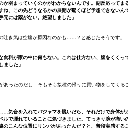
のか弱まっていくのかがわからないんです。副反応ってま
すね、この先どうなるかの展開が驚くほど予想できないん
手元には薬がない。絶望しました」
の吐き気は空腹が原因なのかも……？と感じたそうです。
な食料が家の中に何もない。これは仕方ない、腹をくくっ
しました」
裕があったのだし、そもそも接種の帰りに買い物をしてくる
……気合を入れてパジャマを脱いだら、それだけで身体が
ベルで腫れていることに気づきました。てっきり腕が痛い
脇のこんな位置にリンパがあったんだ？と、普段実感する