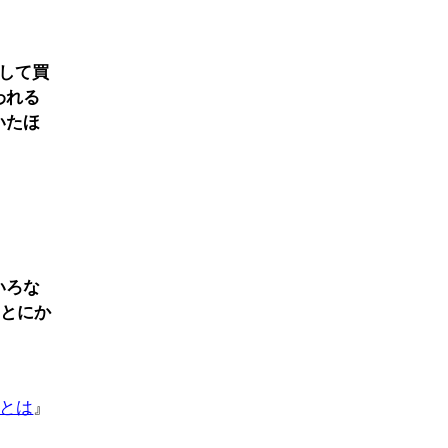
して買
われる
いたほ
いろな
？とにか
状とは
』