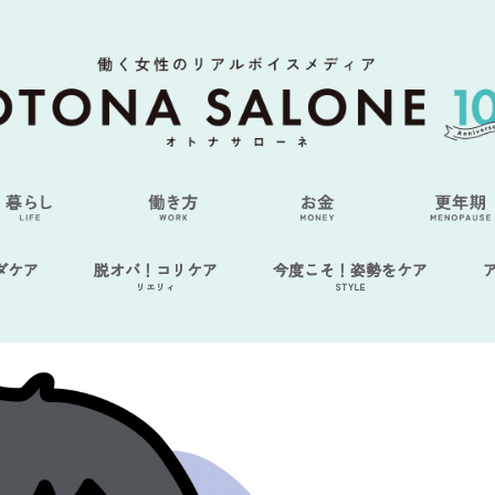
ダケア
脱オバ！コリケア
今度こそ！姿勢をケア
リエリィ
STYLE