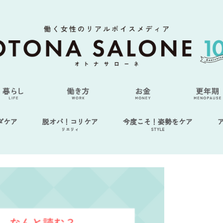
ダケア
脱オバ！コリケア
今度こそ！姿勢をケア
リエリィ
STYLE