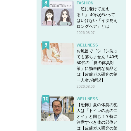
FASHION
「逆に老けて見え
る！」 40代がやって
はいけない「イタ見え
ロングヘア」とは
2026.08.07
WELLNESS
お風呂でゴシゴシ洗っ
ても落ちません！40代
50代の「夏の体臭対
策」に効果的な食品と
は【皮膚ガス研究の第
一人者が解説】
2026.08.06
WELLNESS
【恐怖】夏の体臭の犯
」は
人は「トイレのあのニ
オイ」と同じ！？特に
注意すべき体の部位と
は【皮膚ガス研究の第