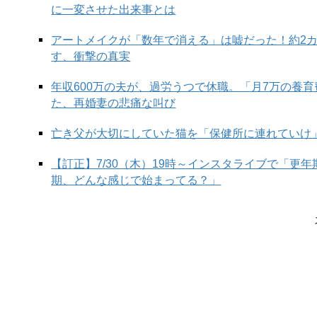
に一変させた出来事とは
アートメイクが「数年で消える」は嘘だった！約2
す、衝撃の真実
「〜く」の送り仮名から「なげく」と読んだ人がい
字で「嘆く・歎く」と表され、「嘶く」とは異なり
年収600万の夫が、過労うつで休職。「月7万の養
た、再婚妻の悲痛な叫び
まずは正解を見てみましょう。
亡き父が大切にしていた猫を「保健所に連れていけ
正解は……
【訂正】7/30（木）19時～インスタライブで「更
期、どんな感じで始まってる？」