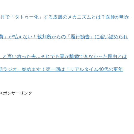
カ月で「タトゥー化」する皮膚のメカニズムとは？医師が明か
るかもしれませんが、残念ながらそれは不正解。「なげく
ます。
育費」が払えない！裁判所からの「履行勧告」に追い詰められ
」と言い放った夫…それでも妻が離婚できなかった理由とは
年期ラジオ」始めます！第一回は「リアルタイム40代の更年
スポンサーリンク