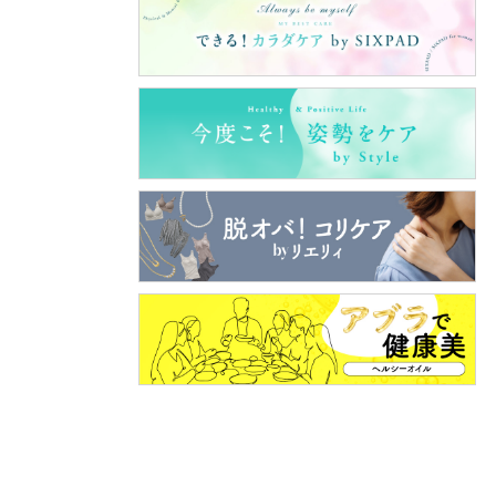
き
噎ぶ」