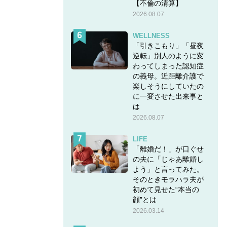
【不倫の清算】
2026.08.07
WELLNESS
「引きこもり」「昼夜
」は漢
逆転」別人のように変
わってしまった認知症
の義母。近距離介護で
楽しそうにしていたの
に一変させた出来事と
は
2026.08.07
LIFE
「離婚だ！」が口ぐせ
の夫に「じゃあ離婚し
よう」と言ってみた。
そのときモラハラ夫が
初めて見せた“本当の
顔”とは
2026.03.14