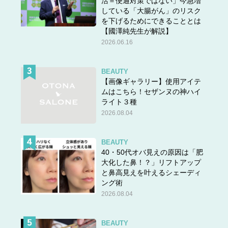
活＝便通対策ではない」今急増
している「大腸がん」のリスク
40代になってから「やせにくくなっている」と痛感してい
を下げるためにできることとは
るOTONA SALONE編集長のアサミです。
【國澤純先生が解説】
2026.06.16
特に気になるのが、下腹や腰回り！ ダイエットをしても
ぽっこり下腹がびくともしないし、腰回りのハミ肉が取れ
ません。なんだか体に“厚み”が出てきてるんですよ
BEAUTY
【画像ギャラリー】使用アイテ
ね……。これが中年太りというものなのでしょうか。
ムはこちら！セザンヌの神ハイ
ライト３種
2026.08.04
BEAUTY
40・50代オバ見えの原因は「肥
大化した鼻！？」リフトアップ
と鼻高見えを叶えるシェーディ
ング術
2026.08.04
BEAUTY