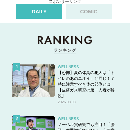
スポンサーリンク
DAILY
COMIC
WELLNESS
【恐怖】夏の体臭の犯人は「ト
イレのあのニオイ」と同じ！？
特に注意すべき体の部位とは
＞＞
ランチどきにこのしぐさをする人は残念。まずは日頃
【皮膚ガス研究の第一人者が解
説】
の「無意識の習慣」を見直してください
2026.08.03
2位・50歳、ポテッとした下腹がペタンコに!? ウ
WELLNESS
ノーベル賞研究でも注目！「腸
ワサの「股関節ほぐし」やってみた