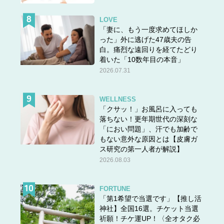
LOVE
「妻に、もう一度求めてほしか
った」外に逃げた47歳夫の告
白。痛烈な遠回りを経てたどり
着いた「10数年目の本音」
2026.07.31
WELLNESS
「クサッ！」お風呂に入っても
落ちない！更年期世代の深刻な
「におい問題」、汗でも加齢で
＞＞
夏に大量発生！40代が「オバサンぽく見える」夏の
もない意外な原因とは【皮膚ガ
NGヘアアレンジ（後編）
ス研究の第一人者が解説】
2026.08.03
4位・ローン審査に落ちまくるカレ。書斎を探って
FORTUNE
みるとまさかの物体を発見……⁉【なぜ彼女は独身
「第1希望で当選です」【推し活
なのか？高村さん編】#7（前編）
神社】全国16選。チケット当選
祈願！チケ運UP！〈全オタク必