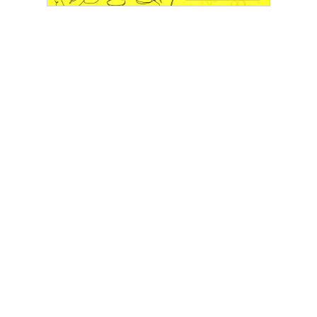
敗」になってしまっている40代女性もチラホラです。
時短美容家の私、並木まきが「これはイメチェン失敗だと
思った！」と周囲が感じた、40代女性のヘアアレンジに迫
ります。