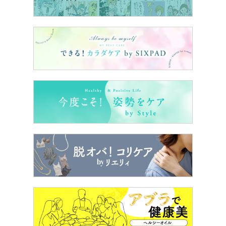
＞＞
ローン審査に落ちまくるカレ。書斎を探ってみるとま
さかの物体を発見……⁉【なぜ彼女は独身なのか？高村さ
ん編】#7（前編）
5位・夏に大量発生！40代が「オバサンぽく見え
る」夏のNGヘアアレンジ（前編）
夏は、ダウンスタイルよりもアレンジした髪型のほうが、
スッキリとした印象に。
40代が気になりがちな白髪や薄毛も、アレンジによって、
目立ちにくくなるメリットもありますよね。
デイリーのヘアアレンジで上手にイメチェンできれば、大
成功！
しかし他方で、せっかくのヘアアレンジが「イメチェン失