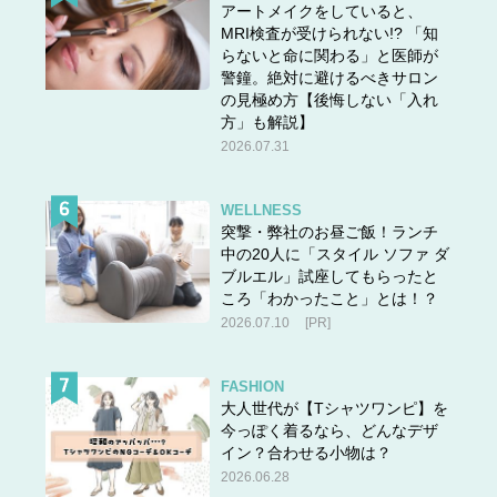
アートメイクをしていると、
MRI検査が受けられない!? 「知
らないと命に関わる」と医師が
警鐘。絶対に避けるべきサロン
＞＞
50歳、ポテッとした下腹がペタンコに!? ウワサの
の見極め方【後悔しない「入れ
方」も解説】
「股関節ほぐし」やってみた
2026.07.31
3位・夏に大量発生！40代が「オバサンぽく見え
WELLNESS
突撃・弊社のお昼ご飯！ランチ
る」夏のNGヘアアレンジ（後編）
中の20人に「スタイル ソファ ダ
ブルエル」試座してもらったと
「これはイメチェン失敗だと思った！」と周囲が感じた、
ころ「わかったこと」とは！？
40代女性のヘアアレンジに迫ります。後編です。
2026.07.10
[PR]
＜＜前のページ：
前髪がいいかんじになるアノ髪型も、う
っかりすると大失敗に
FASHION
大人世代が【Tシャツワンピ】を
今っぽく着るなら、どんなデザ
イン？合わせる小物は？
2026.06.28