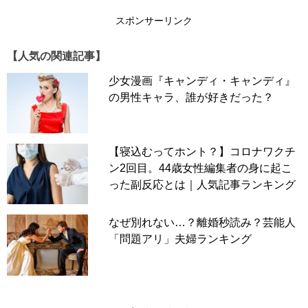
＊
一般社団法人日本プロトコールアンドマナーズ協会
スポンサーリンク
【人気の関連記事】
職場やランチなどで、自分では気がつかず無意識にしてし
まっているしぐさが、同僚には不愉快に映るときがありま
少女漫画『キャンディ・キャンディ』
す。
の男性キャラ、誰が好きだった？
（一社）日本プロトコールアンドマナーズ協会の松田玲子
先生によると、「自宅にいるときと同じ行動が思わず出て
しまうので、ご自身の行動を一度見つめ直してみましょ
【寝込むってホント？】コロナワクチ
う」とのこと。
ン2回目。44歳女性編集者の身に起こ
った副反応とは｜人気記事ランキング
では、どのようなしぐさが「表出しやすい」のでしょう
か？
なぜ別れない…？離婚秒読み？芸能人
前編の
「普段の生活が露呈する」オフィス７つのNGしぐ
「問題アリ」夫婦ランキング
さ。知的で気品がある人は「無意識のしぐさ」が身につい
ている
に続く後編は、ランチの席編です。