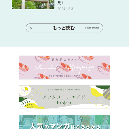
見〉
自らも独身のイラストレーター、Nobbyさんが、長年の盟
2024.12.31
友・オトナサローネ編集部長アサミとともに、「いまなぜ
40代独身女性は独身なのか」その経緯を聞きまくる連載マ
ンガ。アンコールの声にお答えしてリバイバル配信中で
す！
＊
高村さん編を１話目からイッキ読み！
＊