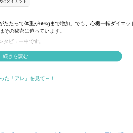
0代のダイエット
がたたって体重が69kgまで増加。でも、心機一転ダイエッ
ではその秘密に迫っています。
ンタビュー中です。
続きを読む
らった「アレ」を見て～！
ら
１話は
こちら
ちら
は
こちら