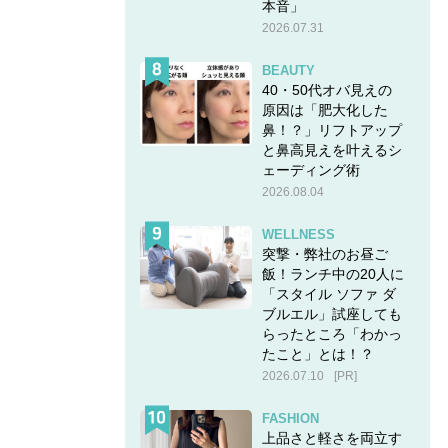
本音」
2026.07.31
BEAUTY
40・50代オバ見えの
原因は「肥大化した
鼻！？」リフトアップ
と鼻高見えを叶えるシ
ェーディング術
2026.08.04
WELLNESS
突撃・弊社のお昼ご
飯！ランチ中の20人に
「スタイル ソファ ダ
ブルエル」試座しても
らったところ「わかっ
たこと」とは！？
2026.07.10
[PR]
FASHION
上品さと軽さを両立す