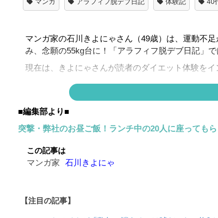
マンガ
アラフィフ脱デブ日記
体験記
4
マンガ家の石川きよにゃさん（49歳）は、運動不足
み、念願の55kg台に！「アラフィフ脱デブ日記」
現在は、きよにゃさんが読者のダイエット体験をイ
新たな成功者、しのさんの体験談のつづきです！
■編集部より■
▶
ダイエット体験マンガ イッキ読みはこちら
突撃・弊社のお昼ご飯！ランチ中の20人に座っても
「
きよ
にゃ
の実体験編」第１話は
こちら
「
きよ
にゃ
のダイエット脱デブ日記」第１話は
こち
この記事は
「知識を凝縮して実践したミウラタクヤさん編」第
マンガ家
石川きよにゃ
「100kgからの挑戦！草木さん編」第１話は
こちら
「お酒大好きでも痩せる！里桜さん編」第１話は
こ
「家族の応援と豆腐パワー！ まみさん編」第１話
【注目の記事】