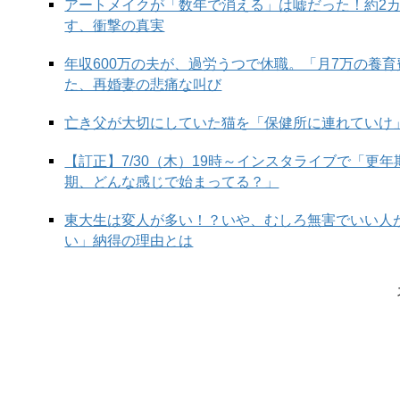
アートメイクが「数年で消える」は嘘だった！約2
す、衝撃の真実
年収600万の夫が、過労うつで休職。「月7万の養
た、再婚妻の悲痛な叫び
亡き父が大切にしていた猫を「保健所に連れていけ
【訂正】7/30（木）19時～インスタライブで「更
期、どんな感じで始まってる？」
東大生は変人が多い！？いや、むしろ無害でいい人
い」納得の理由とは