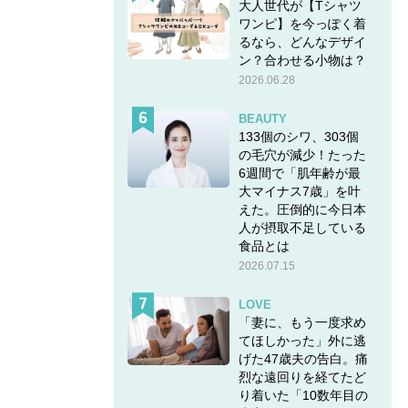
大人世代が【Tシャツ
ワンピ】を今っぽく着
るなら、どんなデザイ
ン？合わせる小物は？
2026.06.28
BEAUTY
133個のシワ、303個
の毛穴が減少！たった
6週間で「肌年齢が最
大マイナス7歳」を叶
えた。圧倒的に今日本
人が摂取不足している
食品とは
2026.07.15
LOVE
「妻に、もう一度求め
てほしかった」外に逃
げた47歳夫の告白。痛
烈な遠回りを経てたど
り着いた「10数年目の