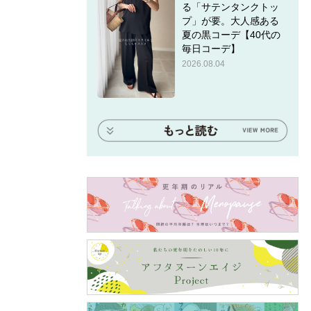
る「サテンタンクトッ
プ」が要。大人感ある
夏の黒コーデ【40代の
毎日コーデ】
2026.08.04