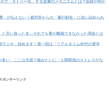
カ月で「タトゥー化」する皮膚のメカニズムとは？医師が明か
育費」が払えない！裁判所からの「履行勧告」に追い詰められ
」と言い放った夫…それでも妻が離婚できなかった理由とは
年期ラジオ」始めます！第一回は「リアルタイム40代の更年
が多い、ここは天国？嘘みたいに「人間関係のストレスがな
スポンサーリンク