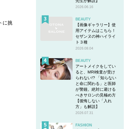
先生が解説】
2026.06.16
BEAUTY
トに挑
【画像ギャラリー】使
用アイテムはこちら！
セザンヌの神ハイライ
ト３種
2026.08.04
BEAUTY
アートメイクをしてい
ると、MRI検査が受け
られない!? 「知らない
と命に関わる」と医師
が警鐘。絶対に避ける
べきサロンの見極め方
【後悔しない「入れ
方」も解説】
2026.07.31
FASHION