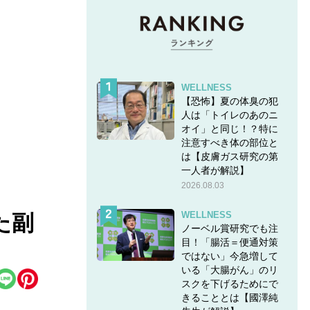
WELLNESS
【恐怖】夏の体臭の犯
人は「トイレのあのニ
オイ」と同じ！？特に
注意すべき体の部位と
は【皮膚ガス研究の第
一人者が解説】
2026.08.03
WELLNESS
た副
ノーベル賞研究でも注
目！「腸活＝便通対策
ではない」今急増して
いる「大腸がん」のリ
スクを下げるためにで
きることとは【國澤純