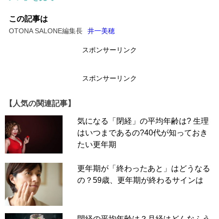
更年期世代のお役立ち情報をお届けします。
この記事は
OTONA SALONE編集長
井一美穂
ここしばらくで急に冬の入り口らしく寒くなってきまし
スポンサーリンク
た。コロナ第8波も案じられる昨今、私たちがしておくべ
きこととは？
スポンサーリンク
▶50代のリアルタイム「更年期体験」連載のイッキ読みは
こちらから
【人気の関連記事】
気になる「閉経」の平均年齢は? 生理
【連載・更年期50代のアフタヌーンエイジ日記・毎週木曜
はいつまであるの?40代が知っておき
更新】♯27
たい更年期
更年期世代「後ろから・横から」写真を撮ってもら
更年期が「終わったあと」はどうなる
うのが大事なのではないか？
の？59歳、更年期が終わるサインは
閉経の平均年齢は？月経はどんなふう