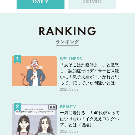
DAILY
COMIC
っくりします。恐らく脳内での自分の姿は32歳くらいのイ
メージのままなのですね、いまだに毎回びっくりします。
そんな中、この自分の後ろ姿の写真を撮ってもらい、笑っ
てしまいました。うそでしょ、誰これ？？？と。
見慣れたいつもの自分の髪ですが、ちゃんと整えてもらう
WELLNESS
「あそこは刑務所よ！」と激怒
とこんなに違ったんだ！！！と。
し、認知症母はデイサービス嫌
いに！息子夫婦が「よかれと思
って」犯していた間違いとは
後ろから自分を見ることはないため、前からをちょちょっ
2026.08.07
と整えたくらいではこの乱れっぷりは気づけなかった。な
ので、更年期の女性ホルモン現象に伴って髪や皮膚が急変
BEAUTY
する世代の私たちは、きっと後ろや横からも自分を確認し
一気に老ける…！40代がやって
続けないとならないんだなと。
はいけない「イタ見えロングヘ
ア」とは（後編）
2026.08.07