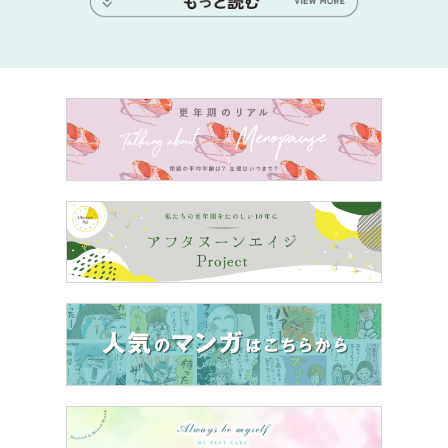
シャワーにはこのように、蓋部分を開けて１タブレット挿
入！ すると、約8分の間重炭酸シャワーを浴びることが
できるのです。
このほかタブレットには、ヒアルロン酸とコラーゲンが配
合され、溶解時間も長くなったビューティアイテム「ホッ
トタブ シャワー」、グリシンやL-アルギニンが配合され
たアスリート向けの「薬用 ホットタブ リカバリー」など
のバリエが。