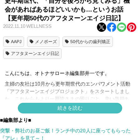
更年期世代、「自分を後ろから見てみる」機
会があればあるほどいいかも…というお話
【更年期50代のアフタヌーンエイジ日記】
2022.11.10
WELLNESS
AAPJ
メノポーズ
50代からの歯列矯正
アフタヌーンエイジ日記
こんにちは、オトナサローネ編集部井一です。
主婦の友社は10月から更年期世代のエンパワメント活動
「アフタヌーンエイジプロジェクト」をスタートしまし
た。これからもより一層皆さまの困りごと、辛い気持ち、
心の声に寄り添えるよう精進しますので、ぜひお力添えく
続きを読む
ださい。
■編集部より■
この連載は歯列矯正の進捗記録としてスタートしました
突撃・弊社のお昼ご飯！ランチ中の20人に座ってもらった
が、途中でホルモン補充療法（HRT）を始めたこともあ
「アレ」を見て～！
り、「アフタヌーンエイジ日記」と間口をちょっと広げて