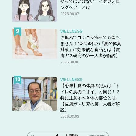
やってはいけない「イタ見えロ
ングヘア」とは
2026.08.07
そんな中ご紹介いただいたシャワーがこちらです。いまハ
WELLNESS
マっている入浴剤、ホットタブを、お風呂には1回３タブ
お風呂でゴシゴシ洗っても落ち
レット入れるのですが……。
ません！40代50代の「夏の体臭
対策」に効果的な食品とは【皮
膚ガス研究の第一人者が解説】
2026.08.06
WELLNESS
【恐怖】夏の体臭の犯人は「ト
イレのあのニオイ」と同じ！？
特に注意すべき体の部位とは
【皮膚ガス研究の第一人者が解
説】
2026.08.03