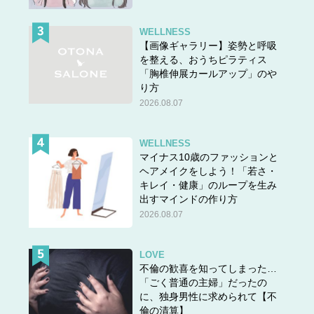
横から見るともっとひどいので、ぜひリンクから経緯をご
覧くださいね。
WELLNESS
【画像ギャラリー】姿勢と呼吸
を整える、おうちピラティス
▶嘘でしょ⁉「究極のインワンシャンプー」に出会ってし
「胸椎伸展カールアップ」のや
まった。洗っただけでこのまっすぐ髪
り方
2026.08.07
WELLNESS
マイナス10歳のファッションと
ヘアメイクをしよう！「若さ・
キレイ・健康」のループを生み
出すマインドの作り方
2026.08.07
LOVE
不倫の歓喜を知ってしまった…
「ごく普通の主婦」だったの
に、独身男性に求められて【不
倫の清算】