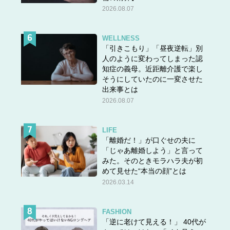
ONSENSOU （右）ゴールデンシルクリペアシャンプー 250ml 4,400円
2026.08.07
（10％税込）（左）同 ゴールデンシルクヘアマスク 180g 4,400円（10％税
込）
WELLNESS
「引きこもり」「昼夜逆転」別
人のように変わってしまった認
髪の根本的なケアを狙って、重炭酸シャワーを始め
知症の義母。近距離介護で楽し
てみました
そうにしていたのに一変させた
出来事とは
2026.08.07
LIFE
「離婚だ！」が口ぐせの夫に
「じゃあ離婚しよう」と言って
みた。そのときモラハラ夫が初
めて見せた“本当の顔”とは
2026.03.14
FASHION
「逆に老けて見える！」 40代が