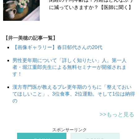
に減っていきますか？【医師に聞く】
【井一美穂の記事一覧】
【画像ギャラリー】春日郁代さんの20代
男性更年期について「詳しく知りたい」人。第一人
者・堀江重郎先生による無料セミナーが開催されま
す！
漢方専門医が教えるプレ更年期のうちに「整えておい
みなさん、「写真に写る」機会ってありますか？
てほしいこと」、3位食事、2位運動。そして1位は納得
の
私はカメラロールを開いても99％子どもと猫の写真で、自
>>もっと見る
分の写真は歯列矯正の証拠写真だけです。自分を客観的に
見る機会はほとんどありません。だから、自宅の窓ガラス
スポンサーリンク
に映ったドッシリとしたオバサンを見て「誰！？」ってび