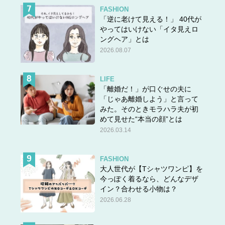
FASHION
「逆に老けて見える！」 40代が
やってはいけない「イタ見えロ
ングヘア」とは
2026.08.07
LIFE
「離婚だ！」が口ぐせの夫に
「じゃあ離婚しよう」と言って
みた。そのときモラハラ夫が初
めて見せた“本当の顔”とは
2026.03.14
FASHION
大人世代が【Tシャツワンピ】を
今っぽく着るなら、どんなデザ
イン？合わせる小物は？
2026.06.28