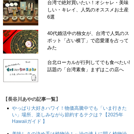
台湾で絶対買いたい！オシャレ・美味
しい・キレイ、人気のオススメお土産
6選
40代婚活中の独女が、台湾で人気のス
ポット「占い横丁」で恋愛運を占って
みた
台北ローカルが行列してでも食べたい!
話題の「台湾素食」まずはこの店へ
【長谷川あやの記事一覧】
やっぱり大好きハワイ！物価高騰中でも「いま行きた
い」場所、楽しみながら節約するテクは？【2025年
Hawaiiガイド 】
美味しさの決め手は植物油！～油の達人に聞く植物油