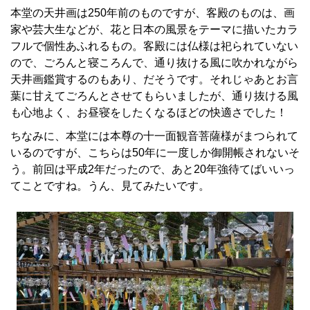
本堂の天井画は250年前のものですが、客殿のものは、画
家や芸大生などが、花と日本の風景をテーマに描いたカラ
フルで個性あふれるもの。客殿には仏様は祀られていない
ので、ごろんと寝ころんで、通り抜ける風に吹かれながら
天井画鑑賞するのもあり、だそうです。それじゃあとお言
葉に甘えてごろんとさせてもらいましたが、通り抜ける風
も心地よく、お昼寝をしたくなるほどの快適さでした！
ちなみに、本堂には本尊の十一面観音菩薩様がまつられて
いるのですが、こちらは50年に一度しか御開帳されないそ
う。前回は平成2年だったので、あと20年強待てばいいっ
てことですね。うん、見てみたいです。