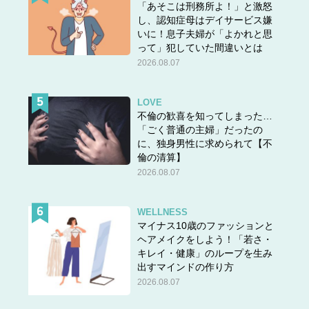
「あそこは刑務所よ！」と激怒
し、認知症母はデイサービス嫌
いに！息子夫婦が「よかれと思
って」犯していた間違いとは
2026.08.07
LOVE
不倫の歓喜を知ってしまった…
「ごく普通の主婦」だったの
に、独身男性に求められて【不
倫の清算】
2026.08.07
WELLNESS
マイナス10歳のファッションと
ヘアメイクをしよう！「若さ・
キレイ・健康」のループを生み
出すマインドの作り方
2026.08.07