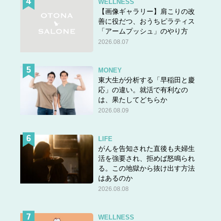
WELLNESS
【画像ギャラリー】肩こりの改
善に役だつ、おうちピラティス
「アームプッシュ」のやり方
2026.08.07
MONEY
東大生が分析する「早稲田と慶
応」の違い。就活で有利なの
は、果たしてどちらか
2026.08.09
LIFE
がんを告知された直後も夫婦生
活を強要され、拒めば怒鳴られ
る。この地獄から抜け出す方法
はあるのか
2026.08.08
WELLNESS