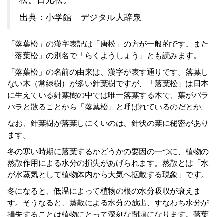
松。日光松。
出典：小学館 デジタル大辞泉
「落葉松」の漢字表記は「唐松」の方が一般的です。また
「落葉松」の別名で「らくようしょう」とも読みます。
「落葉松」の名前の由来は、漢字が表す通りです。落葉し
ない木（常緑樹）が多い針葉樹ですが、「落葉松」は日本
に生えている針葉樹の中では唯一落葉する木で、葉がパラ
パラと散ることから「落葉松」と呼ばれているのだとか。
なお、針葉樹が落葉しにくいのは、針状の葉に秘密があり
ます。
冬の寒い時期に落葉するかどうかの要因の一つに、植物の
蒸散作用による水分の損失があげられます。蒸散とは「水
が水蒸気として植物体内から大気へ拡散する現象」です。
冬になると、低温によって植物の根の水分吸収が衰えま
す。そうなると、蒸散による水分の放出、すなわち水分が
損失することは植物にとって深刻な問題になります。落葉