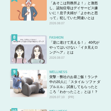
「あそこは刑務所よ！」と激怒
し、認知症母はデイサービス嫌
いに！息子夫婦が「よかれと思
って」犯していた間違いとは
2026.08.07
FASHION
「逆に老けて見える！」 40代が
やってはいけない「イタ見えロ
ングヘア」とは
2026.08.07
WELLNESS
突撃・弊社のお昼ご飯！ランチ
中の20人に「スタイル ソファ ダ
ブルエル」試座してもらったと
ころ「わかったこと」とは！？
2026.07.10
[PR]