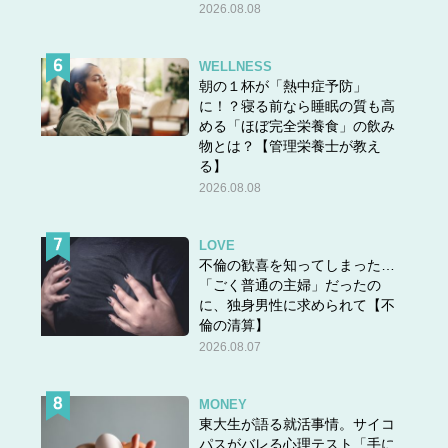
2026.08.08
WELLNESS
朝の１杯が「熱中症予防」
に！？寝る前なら睡眠の質も高
める「ほぼ完全栄養食」の飲み
物とは？【管理栄養士が教え
る】
2026.08.08
LOVE
不倫の歓喜を知ってしまった…
「ごく普通の主婦」だったの
に、独身男性に求められて【不
倫の清算】
2026.08.07
MONEY
東大生が語る就活事情。サイコ
パスがバレる心理テスト「手に