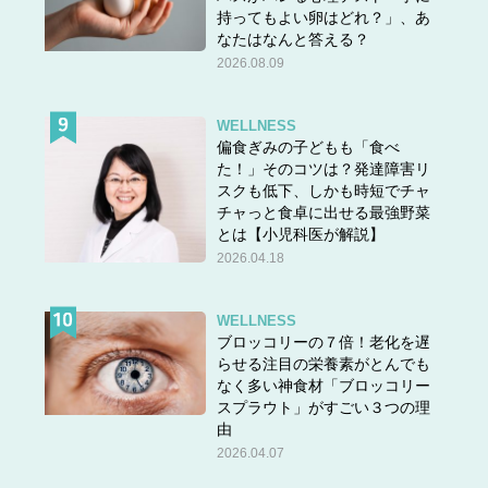
持ってもよい卵はどれ？」、あ
なたはなんと答える？
2026.08.09
WELLNESS
偏食ぎみの子どもも「食べ
た！」そのコツは？発達障害リ
スクも低下、しかも時短でチャ
チャっと食卓に出せる最強野菜
とは【小児科医が解説】
2026.04.18
WELLNESS
ブロッコリーの７倍！老化を遅
らせる注目の栄養素がとんでも
なく多い神食材「ブロッコリー
スプラウト」がすごい３つの理
由
2026.04.07