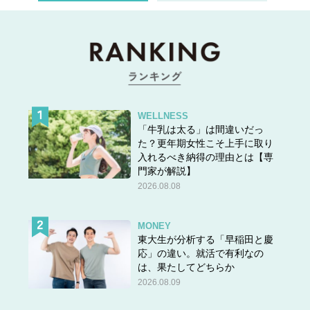
方はとくにですが、お尻がすっぽり隠れる丈の長いボアジ
ャケット、もしくはボアコートをオススメします。
そしてできれば、気合いを入れてスキニーパンツか細身の
センタープレスパンツでキュッとタイトにスタイリング
を。オバ見え回避のコツはボトムのシルエットラインにア
WELLNESS
リです。
「牛乳は太る」は間違いだっ
次のページ▶▶
流行りのこのコーデは、一歩間違うと胴長
た？更年期女性こそ上手に取り
入れるべき納得の理由とは【専
に見える…
門家が解説】
2026.08.08
MONEY
東大生が分析する「早稲田と慶
応」の違い。就活で有利なの
は、果たしてどちらか
2026.08.09