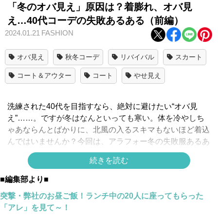
「冬のオバ見え」原因は？着膨れ、オバ見
え…40代コーデの失敗あるある（前編）
2024.01.21
FASHION
オバ見え
秋冬コーデ
リバイバル
スカート
コート＆アウター
コート
やせ見え
洗練された40代を目指すなら、絶対に避けたい“オバ見
え”……。ですが冬はなんといっても寒い。体を冷やしち
ゃあならんとばかりに、北風の入るスキマもないほど着込
んではいませんか？今回は、アラフォー冬の失敗服あるあ
るを紹介します。
続きを読む
■編集部より■
オカンの後ろ姿やで……ボアジャケット
突撃・弊社のお昼ご飯！ランチ中の20人に座ってもらった
「アレ」を見て～！