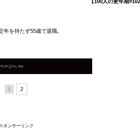
【100人の更年期#10
定年を待たず55歳で退職。
ページへ >>
1
2
スポンサーリンク