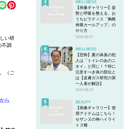
WELLNESS
【画像ギャラリー】姿
勢と呼吸を整える、お
うちピラティス「胸椎
伸展カールアップ」の
やり方
2026.08.07
新しい研
の不調
WELLNESS
【恐怖】夏の体臭の犯
人は「トイレのあのニ
オイ」と同じ！？特に
注意すべき体の部位と
す。（ご
は【皮膚ガス研究の第
一人者が解説】
2026.08.03
らから
BEAUTY
【画像ギャラリー】使
用アイテムはこちら！
セザンヌの神ハイライ
ト３種