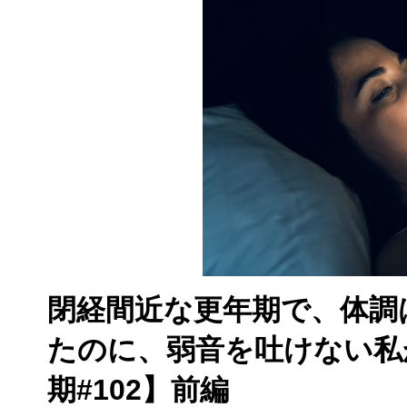
閉経間近な更年期で、体調
たのに、弱音を吐けない私
期#102】前編