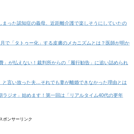
しまった認知症の義母。近距離介護で楽しそうにしていたの
カ月で「タトゥー化」する皮膚のメカニズムとは？医師が明か
育費」が払えない！裁判所からの「履行勧告」に追い詰められ
」と言い放った夫…それでも妻が離婚できなかった理由とは
年期ラジオ」始めます！第一回は「リアルタイム40代の更年
スポンサーリンク