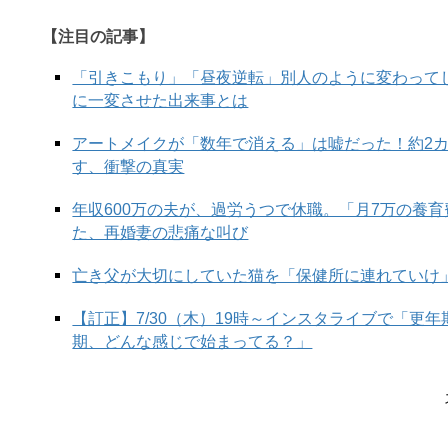
【注目の記事】
「引きこもり」「昼夜逆転」別人のように変わって
に一変させた出来事とは
アートメイクが「数年で消える」は嘘だった！約2
す、衝撃の真実
年収600万の夫が、過労うつで休職。「月7万の養
た、再婚妻の悲痛な叫び
亡き父が大切にしていた猫を「保健所に連れていけ
【訂正】7/30（木）19時～インスタライブで「更
期、どんな感じで始まってる？」