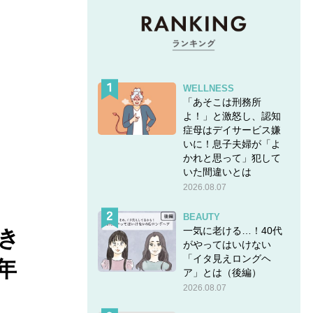
WELLNESS
「あそこは刑務所
よ！」と激怒し、認知
症母はデイサービス嫌
いに！息子夫婦が「よ
かれと思って」犯して
いた間違いとは
2026.08.07
BEAUTY
一気に老ける…！40代
き
がやってはいけない
「イタ見えロングヘ
年
ア」とは（後編）
2026.08.07