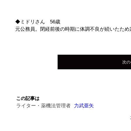
◆ミドリさん 56歳
元公務員。閉経前後の時期に体調不良が続いたため
次の
この記事は
ライター・薬機法管理者
力武亜矢