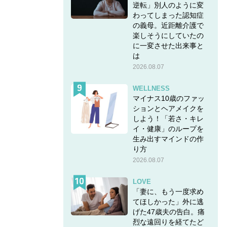
逆転」別人のように変
わってしまった認知症
の義母。近距離介護で
楽しそうにしていたの
に一変させた出来事と
は
2026.08.07
WELLNESS
マイナス10歳のファッ
ションとヘアメイクを
しよう！「若さ・キレ
イ・健康」のループを
生み出すマインドの作
り方
2026.08.07
LOVE
「妻に、もう一度求め
てほしかった」外に逃
げた47歳夫の告白。痛
烈な遠回りを経てたど