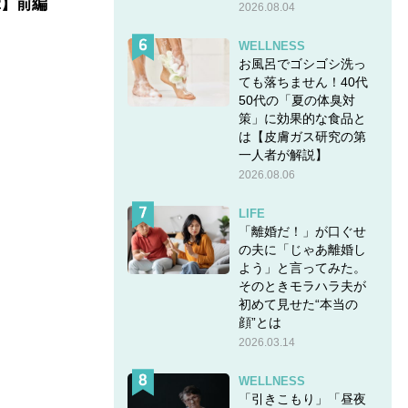
2】前編
2026.08.04
WELLNESS
お風呂でゴシゴシ洗っ
ても落ちません！40代
50代の「夏の体臭対
策」に効果的な食品と
は【皮膚ガス研究の第
一人者が解説】
2026.08.06
LIFE
「離婚だ！」が口ぐせ
の夫に「じゃあ離婚し
よう」と言ってみた。
そのときモラハラ夫が
初めて見せた“本当の
顔”とは
2026.03.14
WELLNESS
「引きこもり」「昼夜