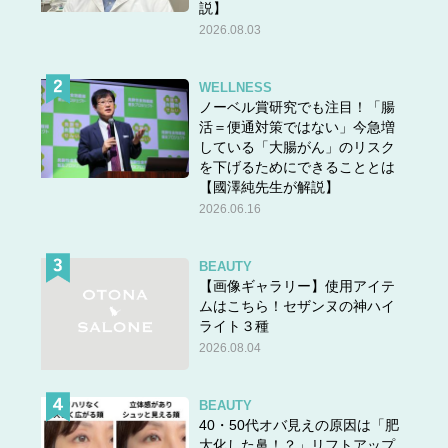
説】
2026.08.03
WELLNESS
ノーベル賞研究でも注目！「腸
活＝便通対策ではない」今急増
している「大腸がん」のリスク
を下げるためにできることとは
【國澤純先生が解説】
2026.06.16
BEAUTY
【画像ギャラリー】使用アイテ
ムはこちら！セザンヌの神ハイ
ライト３種
2026.08.04
BEAUTY
40・50代オバ見えの原因は「肥
大化した鼻！？」リフトアップ