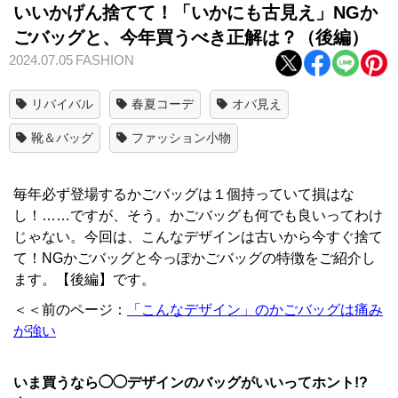
いいかげん捨てて！「いかにも古見え」NGか
ごバッグと、今年買うべき正解は？（後編）
2024.07.05
FASHION
リバイバル
春夏コーデ
オバ見え
靴＆バッグ
ファッション小物
毎年必ず登場するかごバッグは１個持っていて損はな
し！……ですが、そう。かごバッグも何でも良いってわけ
じゃない。今回は、こんなデザインは古いから今すぐ捨て
て！NGかごバッグと今っぽかごバッグの特徴をご紹介し
ます。【後編】です。
＜＜前のページ：
「こんなデザイン」のかごバッグは痛み
が強い
いま買うなら◯◯デザインのバッグがいいってホント!?