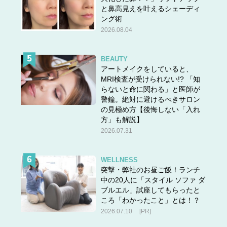
と鼻高見えを叶えるシェーディ
ング術
2026.08.04
BEAUTY
アートメイクをしていると、
MRI検査が受けられない!? 「知
らないと命に関わる」と医師が
警鐘。絶対に避けるべきサロン
の見極め方【後悔しない「入れ
方」も解説】
2026.07.31
WELLNESS
突撃・弊社のお昼ご飯！ランチ
中の20人に「スタイル ソファ ダ
ブルエル」試座してもらったと
ころ「わかったこと」とは！？
2026.07.10
[PR]