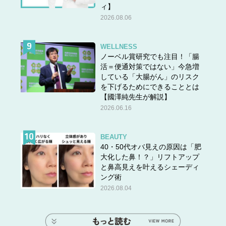
ィ】
2026.08.06
WELLNESS
ノーベル賞研究でも注目！「腸
活＝便通対策ではない」今急増
している「大腸がん」のリスク
を下げるためにできることとは
【國澤純先生が解説】
2026.06.16
BEAUTY
40・50代オバ見えの原因は「肥
大化した鼻！？」リフトアップ
と鼻高見えを叶えるシェーディ
ング術
2026.08.04