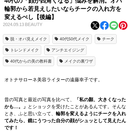
40代の「顔が四角くなる」悩みを解消。オバ
輪郭から若見えしたいならチークの入れ方を
変えるべし【後編】
2024.09.13
BEAUTY
脱・オバ見えメイク
40代50代メイク
チーク
トレンドメイク
アンチエイジング
40代からの美の教科書
メイクの裏ワザ
オトナサローネ美容ライターの遠藤幸子です。
昔の写真と最近の写真を比べて、
「私の顏、大きくなった
かも…。」
とショックを受けたことがあるんです。そんな
とき、ふと思い立って、
輪郭を変えるようにチークを入れ
てみたら、鏡にうつった自分の顔がシュッとして見えたん
です！