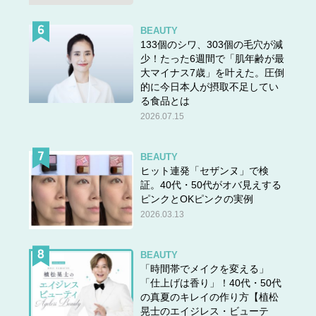
BEAUTY
133個のシワ、303個の毛穴が減
少！たった6週間で「肌年齢が最
大マイナス7歳」を叶えた。圧倒
的に今日本人が摂取不足してい
る食品とは
2026.07.15
BEAUTY
ヒット連発「セザンヌ」で検
証。40代・50代がオバ見えする
ピンクとOKピンクの実例
2026.03.13
BEAUTY
「時間帯でメイクを変える」
「仕上げは香り」！40代・50代
の真夏のキレイの作り方【植松
晃士のエイジレス・ビューテ