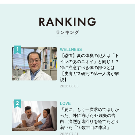
WELLNESS
【恐怖】夏の体臭の犯人は「ト
イレのあのニオイ」と同じ！？
特に注意すべき体の部位とは
【皮膚ガス研究の第一人者が解
説】
2026.08.03
LOVE
「妻に、もう一度求めてほしか
った」外に逃げた47歳夫の告
白。痛烈な遠回りを経てたどり
着いた「10数年目の本音」
2026.07.31