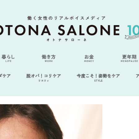
ダケア
脱オバ！コリケア
今度こそ！姿勢をケア
リエリィ
STYLE