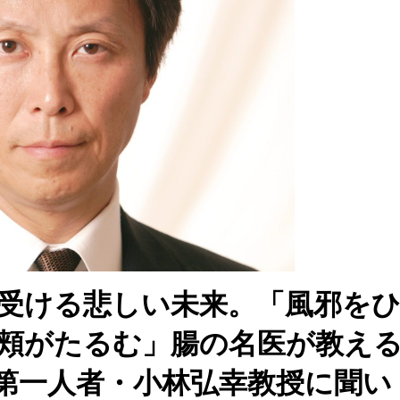
受ける悲しい未来。「風邪を
頬がたるむ」腸の名医が教え
第一人者・小林弘幸教授に聞い