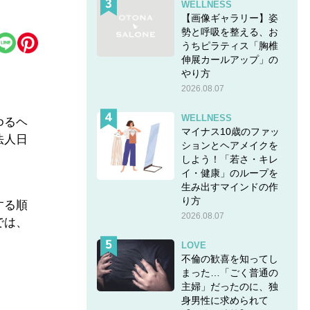
WELLNESS
【画像ギャラリー】姿
勢と呼吸を整える、お
うちピラティス「胸椎
伸展カールアップ」の
やり方
2026.08.07
WELLNESS
ゆるヘ
マイナス10歳のファッ
法人日
ションとヘアメイクを
しよう！「若さ・キレ
イ・健康」のループを
生み出すマインドの作
り方
する順
2026.08.07
では、
LOVE
不倫の歓喜を知ってし
まった…「ごく普通の
主婦」だったのに、独
身男性に求められて