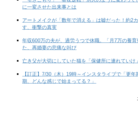
に一変させた出来事とは
アートメイクが「数年で消える」は嘘だった！約2
す、衝撃の真実
年収600万の夫が、過労うつで休職。「月7万の養
た、再婚妻の悲痛な叫び
亡き父が大切にしていた猫を「保健所に連れていけ
【訂正】7/30（木）19時～インスタライブで「更
期、どんな感じで始まってる？」