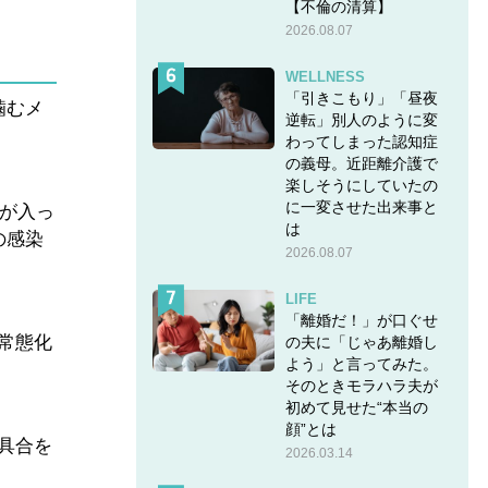
【不倫の清算】
2026.08.07
WELLNESS
「引きこもり」「昼夜
噛むメ
逆転」別人のように変
わってしまった認知症
の義母。近距離介護で
楽しそうにしていたの
に一変させた出来事と
スが入っ
は
の感染
2026.08.07
LIFE
「離婚だ！」が口ぐせ
常態化
の夫に「じゃあ離婚し
よう」と言ってみた。
そのときモラハラ夫が
初めて見せた“本当の
顔”とは
具合を
2026.03.14