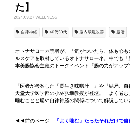
た】
2024.09.27
WELLNESS
自律神経
40代50代
腸内環境改善
腸活
オトナサローネ読者が、「気がついたら、体も心も
ルスケアを取材しているオトナサローネ。中でも「
本美腸協会主催のトークイベント『腸の力がアップ
『医者が考案した「長生き味噌汁」』や『結局、自
天堂大学医学部の小林弘幸教授が登壇。「よく噛む
噛むことと腸や自律神経の関係について解説してい
◀◀前のページ
「よく噛む」たったそれだけで自