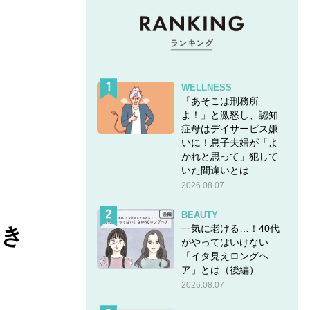
WELLNESS
「あそこは刑務所
よ！」と激怒し、認知
症母はデイサービス嫌
いに！息子夫婦が「よ
かれと思って」犯して
いた間違いとは
2026.08.07
BEAUTY
一気に老ける…！40代
ひき
がやってはいけない
「イタ見えロングヘ
る
ア」とは（後編）
2026.08.07