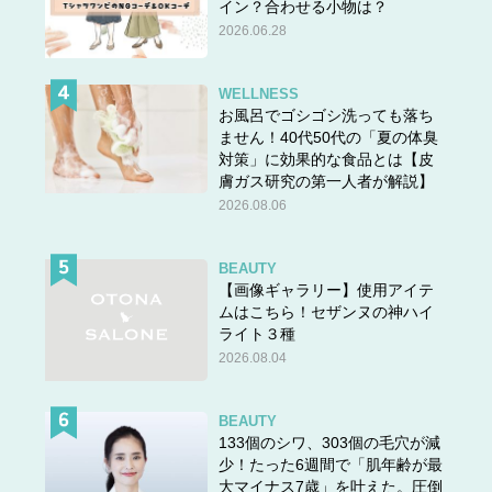
イン？合わせる小物は？
2026.06.28
WELLNESS
お風呂でゴシゴシ洗っても落ち
ません！40代50代の「夏の体臭
対策」に効果的な食品とは【皮
膚ガス研究の第一人者が解説】
2026.08.06
BEAUTY
【画像ギャラリー】使用アイテ
ムはこちら！セザンヌの神ハイ
ライト３種
2026.08.04
BEAUTY
133個のシワ、303個の毛穴が減
少！たった6週間で「肌年齢が最
大マイナス7歳」を叶えた。圧倒