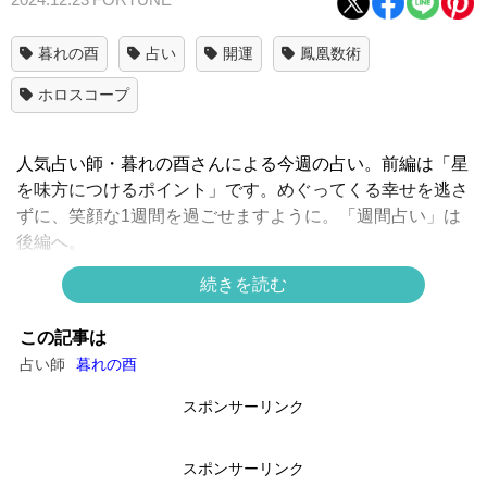
暮れの酉
占い
開運
鳳凰数術
ホロスコープ
人気占い師・暮れの酉さんによる今週の占い。前編は「星
を味方につけるポイント」です。めぐってくる幸せを逃さ
ずに、笑顔な1週間を過ごせますように。「週間占い」は
後編へ。
続きを読む
▶▶続き
▶▶
【12/23～12/29】暮れの酉の9タイプ別「週
この記事は
間占い」
占い師
暮れの酉
スポンサーリンク
次のページへ >>
スポンサーリンク