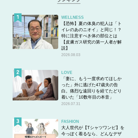
WELLNESS
【恐怖】夏の体臭の犯人は「ト
イレのあのニオイ」と同じ！？
特に注意すべき体の部位とは
【皮膚ガス研究の第一人者が解
説】
2026.08.03
LOVE
「妻に、もう一度求めてほしか
った」外に逃げた47歳夫の告
白。痛烈な遠回りを経てたどり
着いた「10数年目の本音」
2026.07.31
FASHION
大人世代が【Tシャツワンピ】を
今っぽく着るなら、どんなデザ