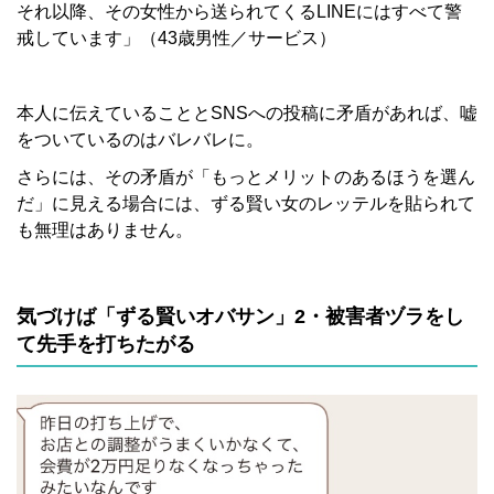
それ以降、その女性から送られてくるLINEにはすべて警
戒しています」（43歳男性／サービス）
本人に伝えていることとSNSへの投稿に矛盾があれば、嘘
をついているのはバレバレに。
さらには、その矛盾が「もっとメリットのあるほうを選ん
だ」に見える場合には、ずる賢い女のレッテルを貼られて
も無理はありません。
気づけば「ずる賢いオバサン」2・被害者ヅラをし
て先手を打ちたがる