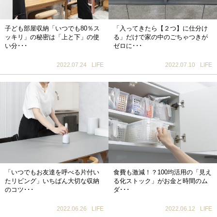
子ども部屋収納「いつでも80％ス
「入ってきたら【２つ】に仕分け
ッキリ」の秘密は「上と下」の使
る」だけで家の中のごちゃつきが
い分･･･
ゼロに･･･
2022.07.24
LIFE
2022.07.10
LIFE
「いつでもお友達を呼べる片付い
食費も激減！？100均活用の「見え
たリビング」いちばん大切な収納
る化ストック」がお金と時間のム
のコツ･･･
ダ･･･
2022.06.26
LIFE
2022.06.12
LIFE