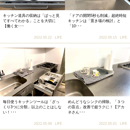
キッチン道具の収納は「ぱっと見
「ドアの開閉5秒も削減」超絶時短
てすべてわかる」ことを大切に
キッチンは「置き場の検討」と
【働く女･･･
「10･･･
2022.05.22
LIFE
2022.05.15
LIFE
毎日使うキッチンツールは「ざっ
めんどうなシンクの掃除。「３つ
くり3つに分類」以上のことはしな
の盲点」改善で超ラクに！【アカ
い！･･･
ネさん･･･
2022.05.08
LIFE
2022.05.01
LIFE