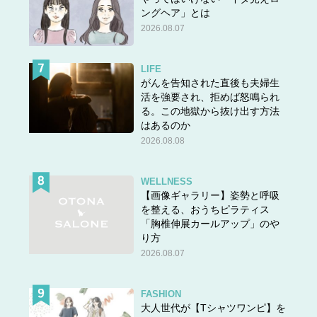
ングヘア」とは
2026.08.07
LIFE
がんを告知された直後も夫婦生
活を強要され、拒めば怒鳴られ
る。この地獄から抜け出す方法
はあるのか
2026.08.08
WELLNESS
【画像ギャラリー】姿勢と呼吸
を整える、おうちピラティス
「胸椎伸展カールアップ」のや
り方
2026.08.07
FASHION
大人世代が【Tシャツワンピ】を