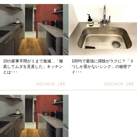
10の家事手間が１まで激減…「徹
100均で最強に掃除がラクに？「３
底してムダを見直した」キッチン
つしか置かないシンク」の秘密ア
とは･･･
イ･･･
2022.04.25
LIFE
2022.04.24
LIFE