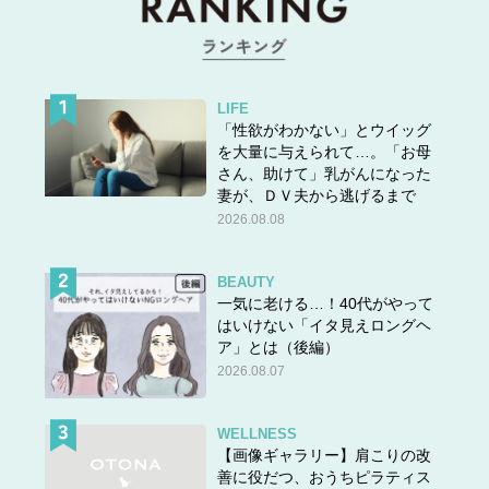
LIFE
「性欲がわかない」とウイッグ
を大量に与えられて…。「お母
さん、助けて」乳がんになった
妻が、ＤＶ夫から逃げるまで
2026.08.08
BEAUTY
一気に老ける…！40代がやって
はいけない「イタ見えロングヘ
ア」とは（後編）
2026.08.07
WELLNESS
【画像ギャラリー】肩こりの改
善に役だつ、おうちピラティス