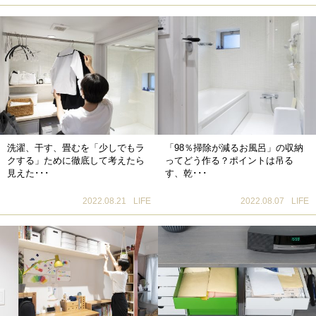
洗濯、干す、畳むを「少しでもラ
「98％掃除が減るお風呂」の収納
クする」ために徹底して考えたら
ってどう作る？ポイントは吊る
見えた･･･
す、乾･･･
2022.08.21
LIFE
2022.08.07
LIFE