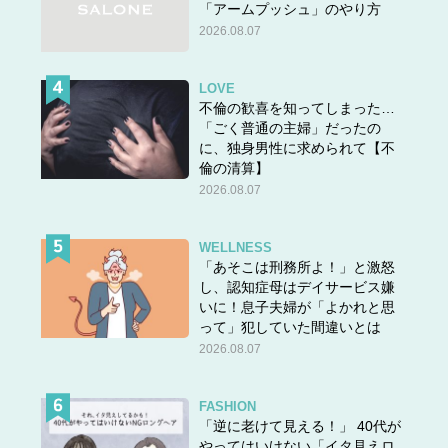
「アームプッシュ」のやり方
2026.08.07
LOVE
不倫の歓喜を知ってしまった…
「ごく普通の主婦」だったの
に、独身男性に求められて【不
倫の清算】
2026.08.07
WELLNESS
「あそこは刑務所よ！」と激怒
し、認知症母はデイサービス嫌
いに！息子夫婦が「よかれと思
って」犯していた間違いとは
2026.08.07
FASHION
「逆に老けて見える！」 40代が
やってはいけない「イタ見えロ