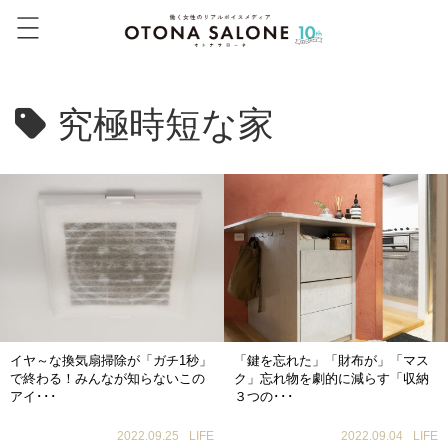
究極時短な家
イヤ～な換気扇掃除が「ガチ1秒」
「鍵を忘れた」「財布が」「マス
で終わる！みんなが知らないこの
ク」忘れ物を劇的に減らす「収納
アイ･･･
３つの･･･
2022.09.25
LIFE
2022.09.04
LIFE