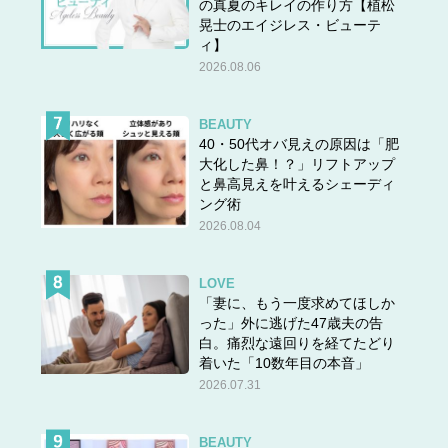
の真夏のキレイの作り方【植松
晃士のエイジレス・ビューテ
ィ】
2026.08.06
BEAUTY
40・50代オバ見えの原因は「肥
大化した鼻！？」リフトアップ
と鼻高見えを叶えるシェーディ
ング術
2026.08.04
LOVE
「妻に、もう一度求めてほしか
った」外に逃げた47歳夫の告
白。痛烈な遠回りを経てたどり
着いた「10数年目の本音」
2026.07.31
BEAUTY