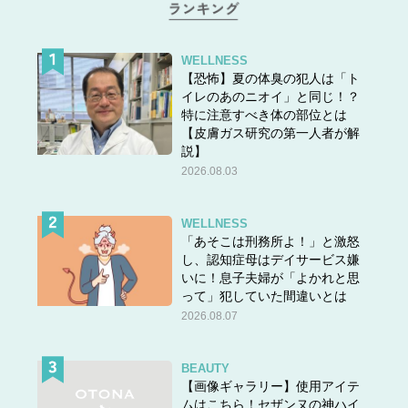
WELLNESS
【恐怖】夏の体臭の犯人は「ト
イレのあのニオイ」と同じ！？
特に注意すべき体の部位とは
【皮膚ガス研究の第一人者が解
説】
2026.08.03
WELLNESS
「あそこは刑務所よ！」と激怒
し、認知症母はデイサービス嫌
いに！息子夫婦が「よかれと思
って」犯していた間違いとは
2026.08.07
BEAUTY
【画像ギャラリー】使用アイテ
ムはこちら！セザンヌの神ハイ